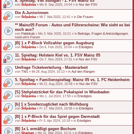
8. Spieltag: VfB Stuttgart - 1. FSV Mainz 05
von
Štěpánka
» Mo 8. Sep 2025, 14:04 » in
Nur der FSV
Die A-Juniorinnen
von
Štěpánka
» Mi 7. Mai 2025, 12:41 » in
Die Frauen
** Mainz05 Forum - Autos und Führerscheine: Wie sieht es bei
euch aus?
von
Pablokab
» Mo 3. Mär 2025, 10:21 » in
Beiträge, Fragen & Ankündigungen
rund um's Forum
[B] 1 x P-Block Vollzahler gegen Augsburg
von
Štěpánka
» Do 6. Feb 2025, 10:04 » in
Erledigtes
11. Spieltag: Holstein Kiel vs. 1. FSV Mainz 05
von
Štěpánka
» Do 7. Nov 2024, 17:31 » in
Nur der FSV
Umfrage Ticketverteilung - Masterarbeit
von
TW1
» Mi 28. Aug 2024, 10:13 » in
Auf den Rängen
5. Spieltag = Familienspieltag: Mainz 05 vs. 1. FC Heidenheim
von
Štěpánka
» Mi 21. Aug 2024, 16:48 » in
Nur der FSV
[S] Stehplatzticket für das Pokalspiel in Wiesbaden
von
Štěpánka
» Mo 1. Jul 2024, 17:59 » in
Erledigtes
[b] 1 x Sonderzugticket nach Wolfsburg
von
Štěpánka
» Fr 17. Mai 2024, 19:58 » in
Erledigtes
[B] 1 x P-Block für das Spiel gegen Darmstadt
von
Štěpánka
» Fr 5. Apr 2024, 10:18 » in
Erledigtes
[B] 1x L ermäßigt gegen Bochum
von
Shaman
» Mo 11. Mär 2024, 10:11 » in
Erledigtes