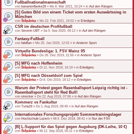
Fußballnationalmannschaft
von
bananenflanke28
» Mo 8. Mär 2021, 15:24 » in
Auf den Rängen
[S] Gutes Bild von einem Ticket vom ersten Auswärtssieg in
München
von
Štěpánka
» Mo 22. Feb 2021, 19:02 » in
Erledigtes
CSR im deutschen Profifußball
von
Severin UBT
» Sa 5. Sep 2020, 09:12 » in
Auf den Rängen
Fantasy-Fußball
von
fabi8an
» Mo 20. Jan 2020, 12:02 » in
Anderer Sport
Virtuelle Bundesliga: 1. FSV Mainz 05
von
Štěpánka
» Do 26. Dez 2019, 11:56 » in
Anderer Sport
[S] MFG nach Hoffenheim
von
Štěpánka
» Di 12. Nov 2019, 16:19 » in
Erledigtes
[S] MFG nach Düsseldoirf zum Spiel
von
Štěpánka
» Di 8. Okt 2019, 18:12 » in
Erledigtes
Warum der Protest gegen Rasenballsport Leipzig richtig ist -
Rasenballsport steht für Red Bull!
von
strecker
» Do 22. Aug 2019, 07:06 » in
Auf den Rängen
Kommerz vs Fankultur
von
Turia29
» Do 1. Aug 2019, 09:45 » in
Auf den Rängen
Internationales Forschungsprojekt Sommertrainingslager
von
Hochschule Luzern
» Mi 5. Dez 2018, 08:41 » in
Nur der FSV
[B] L-Support für das Spiel gegen Augsburg (DK-Leihe, 10 €)
von
Štěpánka
» Mi 12. Sep 2018, 00:11 » in
Erledigtes