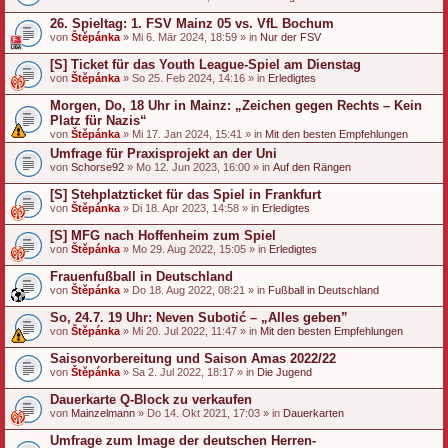
26. Spieltag: 1. FSV Mainz 05 vs. VfL Bochum
von
Štěpánka
» Mi 6. Mär 2024, 18:59 » in
Nur der FSV
[S] Ticket für das Youth League-Spiel am Dienstag
von
Štěpánka
» So 25. Feb 2024, 14:16 » in
Erledigtes
Morgen, Do, 18 Uhr in Mainz: „Zeichen gegen Rechts – Kein
Platz für Nazis“
von
Štěpánka
» Mi 17. Jan 2024, 15:41 » in
Mit den besten Empfehlungen
Umfrage für Praxisprojekt an der Uni
von
Schorse92
» Mo 12. Jun 2023, 16:00 » in
Auf den Rängen
[S] Stehplatzticket für das Spiel in Frankfurt
von
Štěpánka
» Di 18. Apr 2023, 14:58 » in
Erledigtes
[S] MFG nach Hoffenheim zum Spiel
von
Štěpánka
» Mo 29. Aug 2022, 15:05 » in
Erledigtes
Frauenfußball in Deutschland
von
Štěpánka
» Do 18. Aug 2022, 08:21 » in
Fußball in Deutschland
So, 24.7. 19 Uhr: Neven Subotić – „Alles geben”
von
Štěpánka
» Mi 20. Jul 2022, 11:47 » in
Mit den besten Empfehlungen
Saisonvorbereitung und Saison Amas 2022/22
von
Štěpánka
» Sa 2. Jul 2022, 18:17 » in
Die Jugend
Dauerkarte Q-Block zu verkaufen
von
Mainzelmann
» Do 14. Okt 2021, 17:03 » in
Dauerkarten
Umfrage zum Image der deutschen Herren-