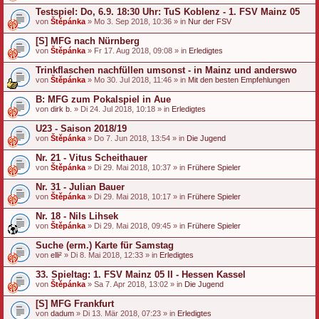
Testspiel: Do, 6.9. 18:30 Uhr: TuS Koblenz - 1. FSV Mainz 05
von
Štěpánka
» Mo 3. Sep 2018, 10:36 » in
Nur der FSV
[S] MFG nach Nürnberg
von
Štěpánka
» Fr 17. Aug 2018, 09:08 » in
Erledigtes
Trinkflaschen nachfüllen umsonst - in Mainz und anderswo
von
Štěpánka
» Mo 30. Jul 2018, 11:46 » in
Mit den besten Empfehlungen
B: MFG zum Pokalspiel in Aue
von
dirk b.
» Di 24. Jul 2018, 10:18 » in
Erledigtes
U23 - Saison 2018/19
von
Štěpánka
» Do 7. Jun 2018, 13:54 » in
Die Jugend
Nr. 21 - Vitus Scheithauer
von
Štěpánka
» Di 29. Mai 2018, 10:37 » in
Frühere Spieler
Nr. 31 - Julian Bauer
von
Štěpánka
» Di 29. Mai 2018, 10:17 » in
Frühere Spieler
Nr. 18 - Nils Lihsek
von
Štěpánka
» Di 29. Mai 2018, 09:45 » in
Frühere Spieler
Suche (erm.) Karte für Samstag
von
elli²
» Di 8. Mai 2018, 12:33 » in
Erledigtes
33. Spieltag: 1. FSV Mainz 05 II - Hessen Kassel
von
Štěpánka
» Sa 7. Apr 2018, 13:02 » in
Die Jugend
[S] MFG Frankfurt
von
dadum
» Di 13. Mär 2018, 07:23 » in
Erledigtes