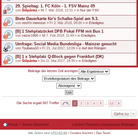
29. Spieltag: 1. FC Köln - 1. FSV Mainz 05
von
Štěpánka
» Mi 7. Mär 2018, 12:31 » in
Nur der FSV
Biete Dauerkarte für's Schalke-Spiel am 9.3.
von
noch'n meenzer
» Fr 2. Mär 2018, 09:00 » in
Erledigtes
[B] 1 Stehplatzticket DFB Pokal FFM mit Bus 1
von
ratzer1905
» Mi 7. Feb 2018, 11:49 » in
Erledigtes
Umfrage: Social Media Bundesliga - Mainzer gesucht
von
Tsubasa10
» Fr 21. Jul 2017, 12:09 » in
Auf den Rängen
[B] 1 x Stehplatz Q-Block gegen Frankfurt (DK)
von
Štěpánka
» Do 11. Mai 2017, 19:39 » in
Erledigtes
Beiträge der letzten Zeit anzeigen
Die Suche ergab 567 Treffer
1
2
3
4
5
…
12
Gehe zu
Portal
Foren-Übersicht
|
Aktive Themen
|
Ungelesene Beiträge
Alle Zeiten sind
UTC+02:00
|
Cookies löschen
|
Das Team