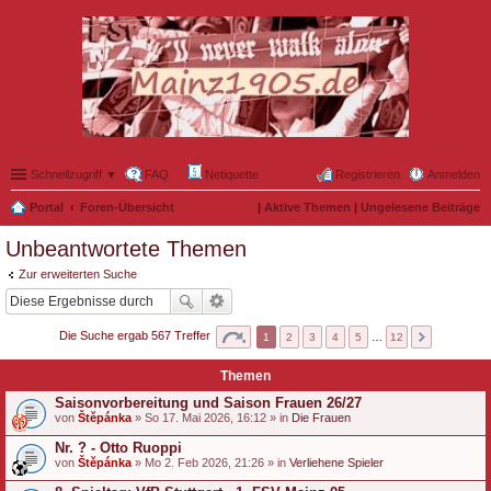
Schnellzugriff ▼
FAQ
Netiquette
Registrieren
Anmelden
Portal
Foren-Übersicht
|
Aktive Themen
|
Ungelesene Beiträge
Unbeantwortete Themen
Zur erweiterten Suche
Die Suche ergab 567 Treffer
1
2
3
4
5
…
12
Themen
Saisonvorbereitung und Saison Frauen 26/27
von
Štěpánka
» So 17. Mai 2026, 16:12 » in
Die Frauen
Nr. ? - Otto Ruoppi
von
Štěpánka
» Mo 2. Feb 2026, 21:26 » in
Verliehene Spieler