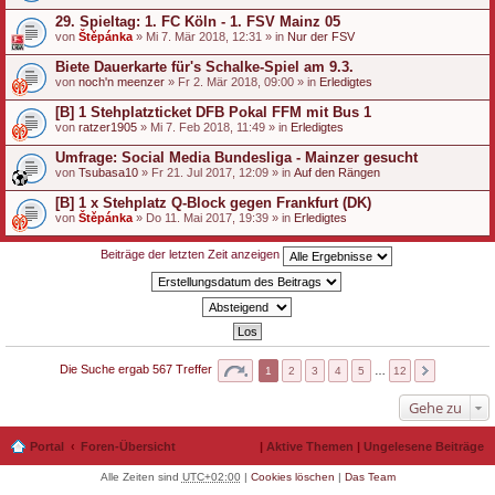
29. Spieltag: 1. FC Köln - 1. FSV Mainz 05
von
Štěpánka
» Mi 7. Mär 2018, 12:31 » in
Nur der FSV
Biete Dauerkarte für's Schalke-Spiel am 9.3.
von
noch'n meenzer
» Fr 2. Mär 2018, 09:00 » in
Erledigtes
[B] 1 Stehplatzticket DFB Pokal FFM mit Bus 1
von
ratzer1905
» Mi 7. Feb 2018, 11:49 » in
Erledigtes
Umfrage: Social Media Bundesliga - Mainzer gesucht
von
Tsubasa10
» Fr 21. Jul 2017, 12:09 » in
Auf den Rängen
[B] 1 x Stehplatz Q-Block gegen Frankfurt (DK)
von
Štěpánka
» Do 11. Mai 2017, 19:39 » in
Erledigtes
Beiträge der letzten Zeit anzeigen
Die Suche ergab 567 Treffer
1
2
3
4
5
…
12
Gehe zu
Portal
Foren-Übersicht
|
Aktive Themen
|
Ungelesene Beiträge
Alle Zeiten sind
UTC+02:00
|
Cookies löschen
|
Das Team