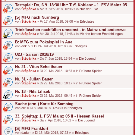
Testspiel: Do, 6.9. 18:30 Uhr: TuS Koblenz - 1. FSV Mainz 05
von
Štěpánka
» Mo 3. Sep 2018, 10:36 » in
Nur der FSV
[S] MFG nach Nürnberg
von
Štěpánka
» Fr 17. Aug 2018, 09:08 » in
Erledigtes
Trinkflaschen nachfüllen umsonst - in Mainz und anderswo
von
Štěpánka
» Mo 30. Jul 2018, 11:46 » in
Mit den besten Empfehlungen
B: MFG zum Pokalspiel in Aue
von
dirk b.
» Di 24. Jul 2018, 10:18 » in
Erledigtes
U23 - Saison 2018/19
von
Štěpánka
» Do 7. Jun 2018, 13:54 » in
Die Jugend
Nr. 21 - Vitus Scheithauer
von
Štěpánka
» Di 29. Mai 2018, 10:37 » in
Frühere Spieler
Nr. 31 - Julian Bauer
von
Štěpánka
» Di 29. Mai 2018, 10:17 » in
Frühere Spieler
Nr. 18 - Nils Lihsek
von
Štěpánka
» Di 29. Mai 2018, 09:45 » in
Frühere Spieler
Suche (erm.) Karte für Samstag
von
elli²
» Di 8. Mai 2018, 12:33 » in
Erledigtes
33. Spieltag: 1. FSV Mainz 05 II - Hessen Kassel
von
Štěpánka
» Sa 7. Apr 2018, 13:02 » in
Die Jugend
[S] MFG Frankfurt
von
dadum
» Di 13. Mär 2018, 07:23 » in
Erledigtes