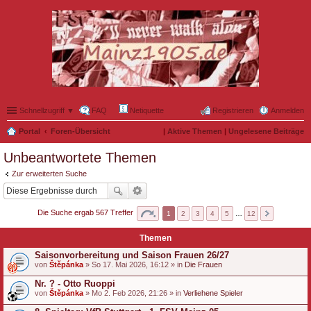
Schnellzugriff ▼
FAQ
Netiquette
Registrieren
Anmelden
Portal
Foren-Übersicht
|
Aktive Themen
|
Ungelesene Beiträge
Unbeantwortete Themen
Zur erweiterten Suche
Die Suche ergab 567 Treffer
1
2
3
4
5
…
12
Themen
Saisonvorbereitung und Saison Frauen 26/27
von
Štěpánka
» So 17. Mai 2026, 16:12 » in
Die Frauen
Nr. ? - Otto Ruoppi
von
Štěpánka
» Mo 2. Feb 2026, 21:26 » in
Verliehene Spieler