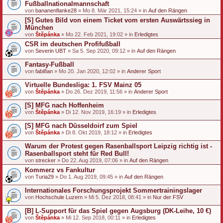
Fußballnationalmannschaft
von
bananenflanke28
» Mo 8. Mär 2021, 15:24 » in
Auf den Rängen
[S] Gutes Bild von einem Ticket vom ersten Auswärtssieg in
München
von
Štěpánka
» Mo 22. Feb 2021, 19:02 » in
Erledigtes
CSR im deutschen Profifußball
von
Severin UBT
» Sa 5. Sep 2020, 09:12 » in
Auf den Rängen
Fantasy-Fußball
von
fabi8an
» Mo 20. Jan 2020, 12:02 » in
Anderer Sport
Virtuelle Bundesliga: 1. FSV Mainz 05
von
Štěpánka
» Do 26. Dez 2019, 11:56 » in
Anderer Sport
[S] MFG nach Hoffenheim
von
Štěpánka
» Di 12. Nov 2019, 16:19 » in
Erledigtes
[S] MFG nach Düsseldoirf zum Spiel
von
Štěpánka
» Di 8. Okt 2019, 18:12 » in
Erledigtes
Warum der Protest gegen Rasenballsport Leipzig richtig ist -
Rasenballsport steht für Red Bull!
von
strecker
» Do 22. Aug 2019, 07:06 » in
Auf den Rängen
Kommerz vs Fankultur
von
Turia29
» Do 1. Aug 2019, 09:45 » in
Auf den Rängen
Internationales Forschungsprojekt Sommertrainingslager
von
Hochschule Luzern
» Mi 5. Dez 2018, 08:41 » in
Nur der FSV
[B] L-Support für das Spiel gegen Augsburg (DK-Leihe, 10 €)
von
Štěpánka
» Mi 12. Sep 2018, 00:11 » in
Erledigtes