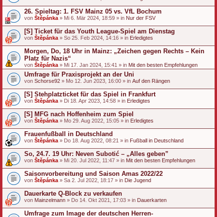
26. Spieltag: 1. FSV Mainz 05 vs. VfL Bochum
von
Štěpánka
» Mi 6. Mär 2024, 18:59 » in
Nur der FSV
[S] Ticket für das Youth League-Spiel am Dienstag
von
Štěpánka
» So 25. Feb 2024, 14:16 » in
Erledigtes
Morgen, Do, 18 Uhr in Mainz: „Zeichen gegen Rechts – Kein
Platz für Nazis“
von
Štěpánka
» Mi 17. Jan 2024, 15:41 » in
Mit den besten Empfehlungen
Umfrage für Praxisprojekt an der Uni
von
Schorse92
» Mo 12. Jun 2023, 16:00 » in
Auf den Rängen
[S] Stehplatzticket für das Spiel in Frankfurt
von
Štěpánka
» Di 18. Apr 2023, 14:58 » in
Erledigtes
[S] MFG nach Hoffenheim zum Spiel
von
Štěpánka
» Mo 29. Aug 2022, 15:05 » in
Erledigtes
Frauenfußball in Deutschland
von
Štěpánka
» Do 18. Aug 2022, 08:21 » in
Fußball in Deutschland
So, 24.7. 19 Uhr: Neven Subotić – „Alles geben”
von
Štěpánka
» Mi 20. Jul 2022, 11:47 » in
Mit den besten Empfehlungen
Saisonvorbereitung und Saison Amas 2022/22
von
Štěpánka
» Sa 2. Jul 2022, 18:17 » in
Die Jugend
Dauerkarte Q-Block zu verkaufen
von
Mainzelmann
» Do 14. Okt 2021, 17:03 » in
Dauerkarten
Umfrage zum Image der deutschen Herren-