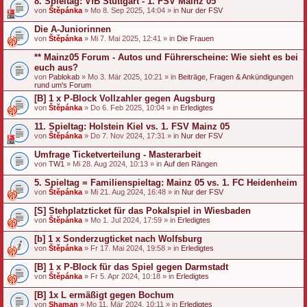
8. Spieltag: VfB Stuttgart - 1. FSV Mainz 05
von
Štěpánka
» Mo 8. Sep 2025, 14:04 » in
Nur der FSV
Die A-Juniorinnen
von
Štěpánka
» Mi 7. Mai 2025, 12:41 » in
Die Frauen
** Mainz05 Forum - Autos und Führerscheine: Wie sieht es bei
euch aus?
von
Pablokab
» Mo 3. Mär 2025, 10:21 » in
Beiträge, Fragen & Ankündigungen
rund um's Forum
[B] 1 x P-Block Vollzahler gegen Augsburg
von
Štěpánka
» Do 6. Feb 2025, 10:04 » in
Erledigtes
11. Spieltag: Holstein Kiel vs. 1. FSV Mainz 05
von
Štěpánka
» Do 7. Nov 2024, 17:31 » in
Nur der FSV
Umfrage Ticketverteilung - Masterarbeit
von
TW1
» Mi 28. Aug 2024, 10:13 » in
Auf den Rängen
5. Spieltag = Familienspieltag: Mainz 05 vs. 1. FC Heidenheim
von
Štěpánka
» Mi 21. Aug 2024, 16:48 » in
Nur der FSV
[S] Stehplatzticket für das Pokalspiel in Wiesbaden
von
Štěpánka
» Mo 1. Jul 2024, 17:59 » in
Erledigtes
[b] 1 x Sonderzugticket nach Wolfsburg
von
Štěpánka
» Fr 17. Mai 2024, 19:58 » in
Erledigtes
[B] 1 x P-Block für das Spiel gegen Darmstadt
von
Štěpánka
» Fr 5. Apr 2024, 10:18 » in
Erledigtes
[B] 1x L ermäßigt gegen Bochum
von
Shaman
» Mo 11. Mär 2024, 10:11 » in
Erledigtes