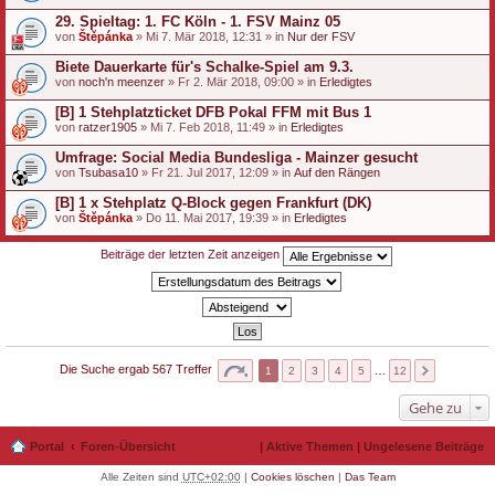
29. Spieltag: 1. FC Köln - 1. FSV Mainz 05
von
Štěpánka
» Mi 7. Mär 2018, 12:31 » in
Nur der FSV
Biete Dauerkarte für's Schalke-Spiel am 9.3.
von
noch'n meenzer
» Fr 2. Mär 2018, 09:00 » in
Erledigtes
[B] 1 Stehplatzticket DFB Pokal FFM mit Bus 1
von
ratzer1905
» Mi 7. Feb 2018, 11:49 » in
Erledigtes
Umfrage: Social Media Bundesliga - Mainzer gesucht
von
Tsubasa10
» Fr 21. Jul 2017, 12:09 » in
Auf den Rängen
[B] 1 x Stehplatz Q-Block gegen Frankfurt (DK)
von
Štěpánka
» Do 11. Mai 2017, 19:39 » in
Erledigtes
Beiträge der letzten Zeit anzeigen
Die Suche ergab 567 Treffer
1
2
3
4
5
…
12
Gehe zu
Portal
Foren-Übersicht
|
Aktive Themen
|
Ungelesene Beiträge
Alle Zeiten sind
UTC+02:00
|
Cookies löschen
|
Das Team