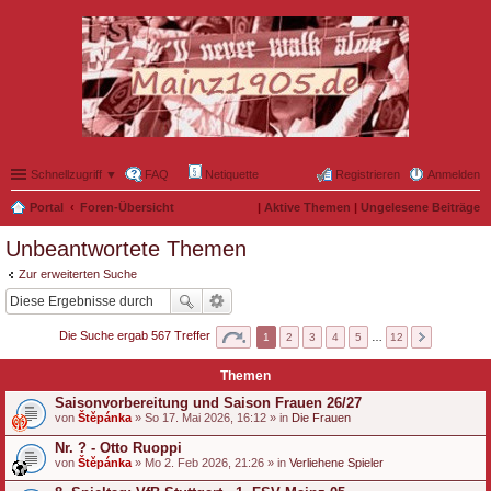
Schnellzugriff ▼
FAQ
Netiquette
Registrieren
Anmelden
Portal
Foren-Übersicht
|
Aktive Themen
|
Ungelesene Beiträge
Unbeantwortete Themen
Zur erweiterten Suche
Die Suche ergab 567 Treffer
1
2
3
4
5
…
12
Themen
Saisonvorbereitung und Saison Frauen 26/27
von
Štěpánka
» So 17. Mai 2026, 16:12 » in
Die Frauen
Nr. ? - Otto Ruoppi
von
Štěpánka
» Mo 2. Feb 2026, 21:26 » in
Verliehene Spieler