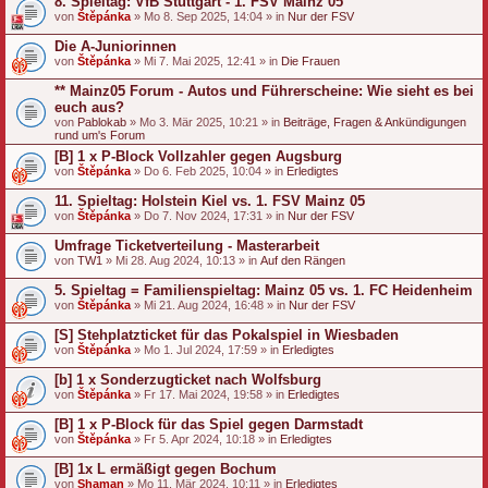
8. Spieltag: VfB Stuttgart - 1. FSV Mainz 05
von
Štěpánka
» Mo 8. Sep 2025, 14:04 » in
Nur der FSV
Die A-Juniorinnen
von
Štěpánka
» Mi 7. Mai 2025, 12:41 » in
Die Frauen
** Mainz05 Forum - Autos und Führerscheine: Wie sieht es bei
euch aus?
von
Pablokab
» Mo 3. Mär 2025, 10:21 » in
Beiträge, Fragen & Ankündigungen
rund um's Forum
[B] 1 x P-Block Vollzahler gegen Augsburg
von
Štěpánka
» Do 6. Feb 2025, 10:04 » in
Erledigtes
11. Spieltag: Holstein Kiel vs. 1. FSV Mainz 05
von
Štěpánka
» Do 7. Nov 2024, 17:31 » in
Nur der FSV
Umfrage Ticketverteilung - Masterarbeit
von
TW1
» Mi 28. Aug 2024, 10:13 » in
Auf den Rängen
5. Spieltag = Familienspieltag: Mainz 05 vs. 1. FC Heidenheim
von
Štěpánka
» Mi 21. Aug 2024, 16:48 » in
Nur der FSV
[S] Stehplatzticket für das Pokalspiel in Wiesbaden
von
Štěpánka
» Mo 1. Jul 2024, 17:59 » in
Erledigtes
[b] 1 x Sonderzugticket nach Wolfsburg
von
Štěpánka
» Fr 17. Mai 2024, 19:58 » in
Erledigtes
[B] 1 x P-Block für das Spiel gegen Darmstadt
von
Štěpánka
» Fr 5. Apr 2024, 10:18 » in
Erledigtes
[B] 1x L ermäßigt gegen Bochum
von
Shaman
» Mo 11. Mär 2024, 10:11 » in
Erledigtes