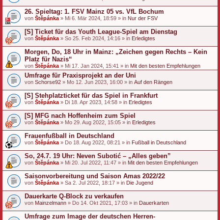
26. Spieltag: 1. FSV Mainz 05 vs. VfL Bochum
von
Štěpánka
» Mi 6. Mär 2024, 18:59 » in
Nur der FSV
[S] Ticket für das Youth League-Spiel am Dienstag
von
Štěpánka
» So 25. Feb 2024, 14:16 » in
Erledigtes
Morgen, Do, 18 Uhr in Mainz: „Zeichen gegen Rechts – Kein
Platz für Nazis“
von
Štěpánka
» Mi 17. Jan 2024, 15:41 » in
Mit den besten Empfehlungen
Umfrage für Praxisprojekt an der Uni
von
Schorse92
» Mo 12. Jun 2023, 16:00 » in
Auf den Rängen
[S] Stehplatzticket für das Spiel in Frankfurt
von
Štěpánka
» Di 18. Apr 2023, 14:58 » in
Erledigtes
[S] MFG nach Hoffenheim zum Spiel
von
Štěpánka
» Mo 29. Aug 2022, 15:05 » in
Erledigtes
Frauenfußball in Deutschland
von
Štěpánka
» Do 18. Aug 2022, 08:21 » in
Fußball in Deutschland
So, 24.7. 19 Uhr: Neven Subotić – „Alles geben”
von
Štěpánka
» Mi 20. Jul 2022, 11:47 » in
Mit den besten Empfehlungen
Saisonvorbereitung und Saison Amas 2022/22
von
Štěpánka
» Sa 2. Jul 2022, 18:17 » in
Die Jugend
Dauerkarte Q-Block zu verkaufen
von
Mainzelmann
» Do 14. Okt 2021, 17:03 » in
Dauerkarten
Umfrage zum Image der deutschen Herren-