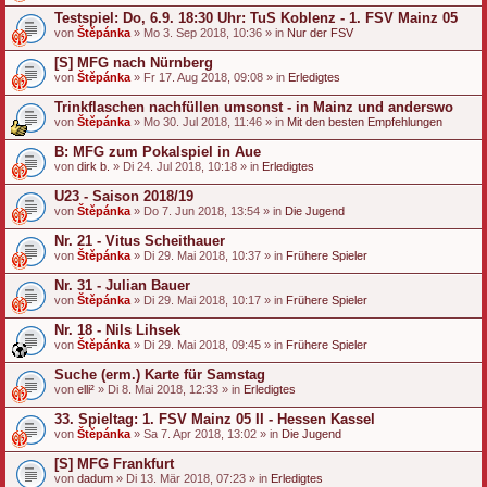
Testspiel: Do, 6.9. 18:30 Uhr: TuS Koblenz - 1. FSV Mainz 05
von
Štěpánka
» Mo 3. Sep 2018, 10:36 » in
Nur der FSV
[S] MFG nach Nürnberg
von
Štěpánka
» Fr 17. Aug 2018, 09:08 » in
Erledigtes
Trinkflaschen nachfüllen umsonst - in Mainz und anderswo
von
Štěpánka
» Mo 30. Jul 2018, 11:46 » in
Mit den besten Empfehlungen
B: MFG zum Pokalspiel in Aue
von
dirk b.
» Di 24. Jul 2018, 10:18 » in
Erledigtes
U23 - Saison 2018/19
von
Štěpánka
» Do 7. Jun 2018, 13:54 » in
Die Jugend
Nr. 21 - Vitus Scheithauer
von
Štěpánka
» Di 29. Mai 2018, 10:37 » in
Frühere Spieler
Nr. 31 - Julian Bauer
von
Štěpánka
» Di 29. Mai 2018, 10:17 » in
Frühere Spieler
Nr. 18 - Nils Lihsek
von
Štěpánka
» Di 29. Mai 2018, 09:45 » in
Frühere Spieler
Suche (erm.) Karte für Samstag
von
elli²
» Di 8. Mai 2018, 12:33 » in
Erledigtes
33. Spieltag: 1. FSV Mainz 05 II - Hessen Kassel
von
Štěpánka
» Sa 7. Apr 2018, 13:02 » in
Die Jugend
[S] MFG Frankfurt
von
dadum
» Di 13. Mär 2018, 07:23 » in
Erledigtes