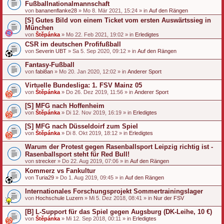
Fußballnationalmannschaft
von
bananenflanke28
» Mo 8. Mär 2021, 15:24 » in
Auf den Rängen
[S] Gutes Bild von einem Ticket vom ersten Auswärtssieg in
München
von
Štěpánka
» Mo 22. Feb 2021, 19:02 » in
Erledigtes
CSR im deutschen Profifußball
von
Severin UBT
» Sa 5. Sep 2020, 09:12 » in
Auf den Rängen
Fantasy-Fußball
von
fabi8an
» Mo 20. Jan 2020, 12:02 » in
Anderer Sport
Virtuelle Bundesliga: 1. FSV Mainz 05
von
Štěpánka
» Do 26. Dez 2019, 11:56 » in
Anderer Sport
[S] MFG nach Hoffenheim
von
Štěpánka
» Di 12. Nov 2019, 16:19 » in
Erledigtes
[S] MFG nach Düsseldoirf zum Spiel
von
Štěpánka
» Di 8. Okt 2019, 18:12 » in
Erledigtes
Warum der Protest gegen Rasenballsport Leipzig richtig ist -
Rasenballsport steht für Red Bull!
von
strecker
» Do 22. Aug 2019, 07:06 » in
Auf den Rängen
Kommerz vs Fankultur
von
Turia29
» Do 1. Aug 2019, 09:45 » in
Auf den Rängen
Internationales Forschungsprojekt Sommertrainingslager
von
Hochschule Luzern
» Mi 5. Dez 2018, 08:41 » in
Nur der FSV
[B] L-Support für das Spiel gegen Augsburg (DK-Leihe, 10 €)
von
Štěpánka
» Mi 12. Sep 2018, 00:11 » in
Erledigtes