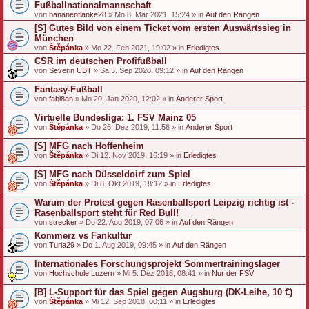
Fußballnationalmannschaft
von
bananenflanke28
» Mo 8. Mär 2021, 15:24 » in
Auf den Rängen
[S] Gutes Bild von einem Ticket vom ersten Auswärtssieg in
München
von
Štěpánka
» Mo 22. Feb 2021, 19:02 » in
Erledigtes
CSR im deutschen Profifußball
von
Severin UBT
» Sa 5. Sep 2020, 09:12 » in
Auf den Rängen
Fantasy-Fußball
von
fabi8an
» Mo 20. Jan 2020, 12:02 » in
Anderer Sport
Virtuelle Bundesliga: 1. FSV Mainz 05
von
Štěpánka
» Do 26. Dez 2019, 11:56 » in
Anderer Sport
[S] MFG nach Hoffenheim
von
Štěpánka
» Di 12. Nov 2019, 16:19 » in
Erledigtes
[S] MFG nach Düsseldoirf zum Spiel
von
Štěpánka
» Di 8. Okt 2019, 18:12 » in
Erledigtes
Warum der Protest gegen Rasenballsport Leipzig richtig ist -
Rasenballsport steht für Red Bull!
von
strecker
» Do 22. Aug 2019, 07:06 » in
Auf den Rängen
Kommerz vs Fankultur
von
Turia29
» Do 1. Aug 2019, 09:45 » in
Auf den Rängen
Internationales Forschungsprojekt Sommertrainingslager
von
Hochschule Luzern
» Mi 5. Dez 2018, 08:41 » in
Nur der FSV
[B] L-Support für das Spiel gegen Augsburg (DK-Leihe, 10 €)
von
Štěpánka
» Mi 12. Sep 2018, 00:11 » in
Erledigtes