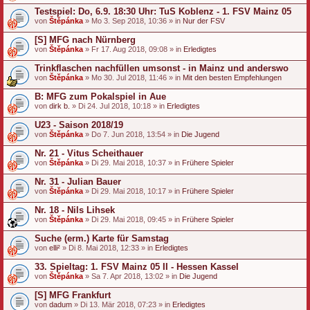
Testspiel: Do, 6.9. 18:30 Uhr: TuS Koblenz - 1. FSV Mainz 05
von
Štěpánka
» Mo 3. Sep 2018, 10:36 » in
Nur der FSV
[S] MFG nach Nürnberg
von
Štěpánka
» Fr 17. Aug 2018, 09:08 » in
Erledigtes
Trinkflaschen nachfüllen umsonst - in Mainz und anderswo
von
Štěpánka
» Mo 30. Jul 2018, 11:46 » in
Mit den besten Empfehlungen
B: MFG zum Pokalspiel in Aue
von
dirk b.
» Di 24. Jul 2018, 10:18 » in
Erledigtes
U23 - Saison 2018/19
von
Štěpánka
» Do 7. Jun 2018, 13:54 » in
Die Jugend
Nr. 21 - Vitus Scheithauer
von
Štěpánka
» Di 29. Mai 2018, 10:37 » in
Frühere Spieler
Nr. 31 - Julian Bauer
von
Štěpánka
» Di 29. Mai 2018, 10:17 » in
Frühere Spieler
Nr. 18 - Nils Lihsek
von
Štěpánka
» Di 29. Mai 2018, 09:45 » in
Frühere Spieler
Suche (erm.) Karte für Samstag
von
elli²
» Di 8. Mai 2018, 12:33 » in
Erledigtes
33. Spieltag: 1. FSV Mainz 05 II - Hessen Kassel
von
Štěpánka
» Sa 7. Apr 2018, 13:02 » in
Die Jugend
[S] MFG Frankfurt
von
dadum
» Di 13. Mär 2018, 07:23 » in
Erledigtes