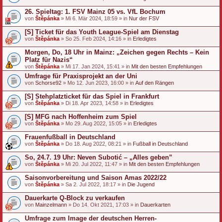
26. Spieltag: 1. FSV Mainz 05 vs. VfL Bochum
von
Štěpánka
» Mi 6. Mär 2024, 18:59 » in
Nur der FSV
[S] Ticket für das Youth League-Spiel am Dienstag
von
Štěpánka
» So 25. Feb 2024, 14:16 » in
Erledigtes
Morgen, Do, 18 Uhr in Mainz: „Zeichen gegen Rechts – Kein
Platz für Nazis“
von
Štěpánka
» Mi 17. Jan 2024, 15:41 » in
Mit den besten Empfehlungen
Umfrage für Praxisprojekt an der Uni
von
Schorse92
» Mo 12. Jun 2023, 16:00 » in
Auf den Rängen
[S] Stehplatzticket für das Spiel in Frankfurt
von
Štěpánka
» Di 18. Apr 2023, 14:58 » in
Erledigtes
[S] MFG nach Hoffenheim zum Spiel
von
Štěpánka
» Mo 29. Aug 2022, 15:05 » in
Erledigtes
Frauenfußball in Deutschland
von
Štěpánka
» Do 18. Aug 2022, 08:21 » in
Fußball in Deutschland
So, 24.7. 19 Uhr: Neven Subotić – „Alles geben”
von
Štěpánka
» Mi 20. Jul 2022, 11:47 » in
Mit den besten Empfehlungen
Saisonvorbereitung und Saison Amas 2022/22
von
Štěpánka
» Sa 2. Jul 2022, 18:17 » in
Die Jugend
Dauerkarte Q-Block zu verkaufen
von
Mainzelmann
» Do 14. Okt 2021, 17:03 » in
Dauerkarten
Umfrage zum Image der deutschen Herren-