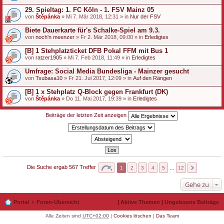
29. Spieltag: 1. FC Köln - 1. FSV Mainz 05
von
Štěpánka
» Mi 7. Mär 2018, 12:31 » in
Nur der FSV
Biete Dauerkarte für's Schalke-Spiel am 9.3.
von
noch'n meenzer
» Fr 2. Mär 2018, 09:00 » in
Erledigtes
[B] 1 Stehplatzticket DFB Pokal FFM mit Bus 1
von
ratzer1905
» Mi 7. Feb 2018, 11:49 » in
Erledigtes
Umfrage: Social Media Bundesliga - Mainzer gesucht
von
Tsubasa10
» Fr 21. Jul 2017, 12:09 » in
Auf den Rängen
[B] 1 x Stehplatz Q-Block gegen Frankfurt (DK)
von
Štěpánka
» Do 11. Mai 2017, 19:39 » in
Erledigtes
Beiträge der letzten Zeit anzeigen
Die Suche ergab 567 Treffer
1
2
3
4
5
…
12
Gehe zu
Portal
Foren-Übersicht
|
Aktive Themen
|
Ungelesene Beiträge
Alle Zeiten sind
UTC+02:00
|
Cookies löschen
|
Das Team