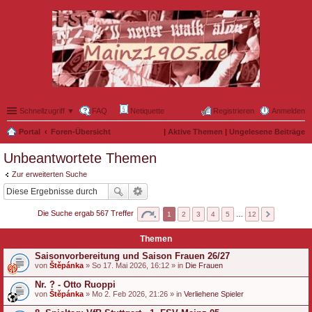
Schnellzugriff ▼
FAQ
Netiquette
Registrieren
Anmelden
Portal
Foren-Übersicht
|
Aktive Themen
|
Ungelesene Beiträge
Unbeantwortete Themen
Zur erweiterten Suche
Die Suche ergab 567 Treffer
1
2
3
4
5
…
12
Themen
Saisonvorbereitung und Saison Frauen 26/27
von
Štěpánka
» So 17. Mai 2026, 16:12 » in
Die Frauen
Nr. ? - Otto Ruoppi
von
Štěpánka
» Mo 2. Feb 2026, 21:26 » in
Verliehene Spieler