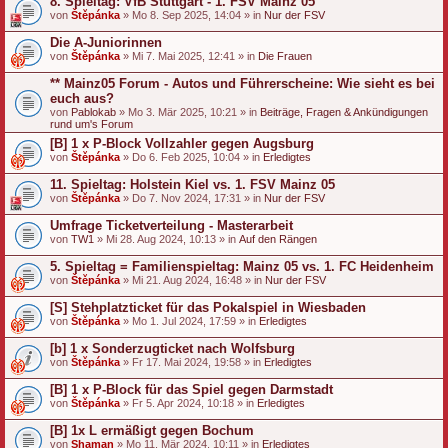
8. Spieltag: VfB Stuttgart - 1. FSV Mainz 05
von
Štěpánka
» Mo 8. Sep 2025, 14:04 » in
Nur der FSV
Die A-Juniorinnen
von
Štěpánka
» Mi 7. Mai 2025, 12:41 » in
Die Frauen
** Mainz05 Forum - Autos und Führerscheine: Wie sieht es bei
euch aus?
von
Pablokab
» Mo 3. Mär 2025, 10:21 » in
Beiträge, Fragen & Ankündigungen
rund um's Forum
[B] 1 x P-Block Vollzahler gegen Augsburg
von
Štěpánka
» Do 6. Feb 2025, 10:04 » in
Erledigtes
11. Spieltag: Holstein Kiel vs. 1. FSV Mainz 05
von
Štěpánka
» Do 7. Nov 2024, 17:31 » in
Nur der FSV
Umfrage Ticketverteilung - Masterarbeit
von
TW1
» Mi 28. Aug 2024, 10:13 » in
Auf den Rängen
5. Spieltag = Familienspieltag: Mainz 05 vs. 1. FC Heidenheim
von
Štěpánka
» Mi 21. Aug 2024, 16:48 » in
Nur der FSV
[S] Stehplatzticket für das Pokalspiel in Wiesbaden
von
Štěpánka
» Mo 1. Jul 2024, 17:59 » in
Erledigtes
[b] 1 x Sonderzugticket nach Wolfsburg
von
Štěpánka
» Fr 17. Mai 2024, 19:58 » in
Erledigtes
[B] 1 x P-Block für das Spiel gegen Darmstadt
von
Štěpánka
» Fr 5. Apr 2024, 10:18 » in
Erledigtes
[B] 1x L ermäßigt gegen Bochum
von
Shaman
» Mo 11. Mär 2024, 10:11 » in
Erledigtes