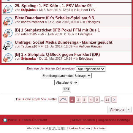
29. Spieltag: 1. FC Köln - 1. FSV Mainz 05
von
Štěpánka
» Mi 7. Mär 2018, 12:31 » in
Nur der FSV
Biete Dauerkarte für's Schalke-Spiel am 9.3.
von
noch'n meenzer
» Fr 2. Mär 2018, 09:00 » in
Erledigtes
[B] 1 Stehplatzticket DFB Pokal FFM mit Bus 1
von
ratzer1905
» Mi 7. Feb 2018, 11:49 » in
Erledigtes
Umfrage: Social Media Bundesliga - Mainzer gesucht
von
Tsubasa10
» Fr 21. Jul 2017, 12:09 » in
Auf den Rängen
[B] 1 x Stehplatz Q-Block gegen Frankfurt (DK)
von
Štěpánka
» Do 11. Mai 2017, 19:39 » in
Erledigtes
Beiträge der letzten Zeit anzeigen
Die Suche ergab 567 Treffer
1
2
3
4
5
…
12
Gehe zu
Portal
Foren-Übersicht
|
Aktive Themen
|
Ungelesene Beiträge
Alle Zeiten sind
UTC+02:00
|
Cookies löschen
|
Das Team