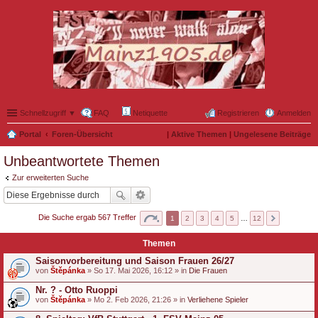
Schnellzugriff ▼
FAQ
Netiquette
Registrieren
Anmelden
Portal
Foren-Übersicht
|
Aktive Themen
|
Ungelesene Beiträge
Unbeantwortete Themen
Zur erweiterten Suche
Die Suche ergab 567 Treffer
1
2
3
4
5
…
12
Themen
Saisonvorbereitung und Saison Frauen 26/27
von
Štěpánka
» So 17. Mai 2026, 16:12 » in
Die Frauen
Nr. ? - Otto Ruoppi
von
Štěpánka
» Mo 2. Feb 2026, 21:26 » in
Verliehene Spieler