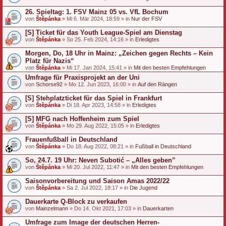
26. Spieltag: 1. FSV Mainz 05 vs. VfL Bochum
von
Štěpánka
» Mi 6. Mär 2024, 18:59 » in
Nur der FSV
[S] Ticket für das Youth League-Spiel am Dienstag
von
Štěpánka
» So 25. Feb 2024, 14:16 » in
Erledigtes
Morgen, Do, 18 Uhr in Mainz: „Zeichen gegen Rechts – Kein
Platz für Nazis“
von
Štěpánka
» Mi 17. Jan 2024, 15:41 » in
Mit den besten Empfehlungen
Umfrage für Praxisprojekt an der Uni
von
Schorse92
» Mo 12. Jun 2023, 16:00 » in
Auf den Rängen
[S] Stehplatzticket für das Spiel in Frankfurt
von
Štěpánka
» Di 18. Apr 2023, 14:58 » in
Erledigtes
[S] MFG nach Hoffenheim zum Spiel
von
Štěpánka
» Mo 29. Aug 2022, 15:05 » in
Erledigtes
Frauenfußball in Deutschland
von
Štěpánka
» Do 18. Aug 2022, 08:21 » in
Fußball in Deutschland
So, 24.7. 19 Uhr: Neven Subotić – „Alles geben”
von
Štěpánka
» Mi 20. Jul 2022, 11:47 » in
Mit den besten Empfehlungen
Saisonvorbereitung und Saison Amas 2022/22
von
Štěpánka
» Sa 2. Jul 2022, 18:17 » in
Die Jugend
Dauerkarte Q-Block zu verkaufen
von
Mainzelmann
» Do 14. Okt 2021, 17:03 » in
Dauerkarten
Umfrage zum Image der deutschen Herren-