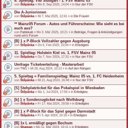
8. Spieltag: VfB Stuttgart - 1. FSV Mainz 05
von
Štěpánka
» Mo 8. Sep 2025, 14:04 » in
Nur der FSV
Die A-Juniorinnen
von
Štěpánka
» Mi 7. Mai 2025, 12:41 » in
Die Frauen
** Mainz05 Forum - Autos und Führerscheine: Wie sieht es bei
euch aus?
von
Pablokab
» Mo 3. Mär 2025, 10:21 » in
Beiträge, Fragen & Ankündigungen
rund um's Forum
[B] 1 x P-Block Vollzahler gegen Augsburg
von
Štěpánka
» Do 6. Feb 2025, 10:04 » in
Erledigtes
11. Spieltag: Holstein Kiel vs. 1. FSV Mainz 05
von
Štěpánka
» Do 7. Nov 2024, 17:31 » in
Nur der FSV
Umfrage Ticketverteilung - Masterarbeit
von
TW1
» Mi 28. Aug 2024, 10:13 » in
Auf den Rängen
5. Spieltag = Familienspieltag: Mainz 05 vs. 1. FC Heidenheim
von
Štěpánka
» Mi 21. Aug 2024, 16:48 » in
Nur der FSV
[S] Stehplatzticket für das Pokalspiel in Wiesbaden
von
Štěpánka
» Mo 1. Jul 2024, 17:59 » in
Erledigtes
[b] 1 x Sonderzugticket nach Wolfsburg
von
Štěpánka
» Fr 17. Mai 2024, 19:58 » in
Erledigtes
[B] 1 x P-Block für das Spiel gegen Darmstadt
von
Štěpánka
» Fr 5. Apr 2024, 10:18 » in
Erledigtes
[B] 1x L ermäßigt gegen Bochum
von
Shaman
» Mo 11. Mär 2024, 10:11 » in
Erledigtes