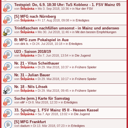
Testspiel: Do, 6.9. 18:30 Uhr: TuS Koblenz - 1. FSV Mainz 05
von
Štěpánka
» Mo 3. Sep 2018, 10:36 » in
Nur der FSV
[S] MFG nach Nürnberg
von
Štěpánka
» Fr 17. Aug 2018, 09:08 » in
Erledigtes
Trinkflaschen nachfüllen umsonst - in Mainz und anderswo
von
Štěpánka
» Mo 30. Jul 2018, 11:46 » in
Mit den besten Empfehlungen
B: MFG zum Pokalspiel in Aue
von
dirk b.
» Di 24. Jul 2018, 10:18 » in
Erledigtes
U23 - Saison 2018/19
von
Štěpánka
» Do 7. Jun 2018, 13:54 » in
Die Jugend
Nr. 21 - Vitus Scheithauer
von
Štěpánka
» Di 29. Mai 2018, 10:37 » in
Frühere Spieler
Nr. 31 - Julian Bauer
von
Štěpánka
» Di 29. Mai 2018, 10:17 » in
Frühere Spieler
Nr. 18 - Nils Lihsek
von
Štěpánka
» Di 29. Mai 2018, 09:45 » in
Frühere Spieler
Suche (erm.) Karte für Samstag
von
elli²
» Di 8. Mai 2018, 12:33 » in
Erledigtes
33. Spieltag: 1. FSV Mainz 05 II - Hessen Kassel
von
Štěpánka
» Sa 7. Apr 2018, 13:02 » in
Die Jugend
[S] MFG Frankfurt
von
dadum
» Di 13. Mär 2018, 07:23 » in
Erledigtes