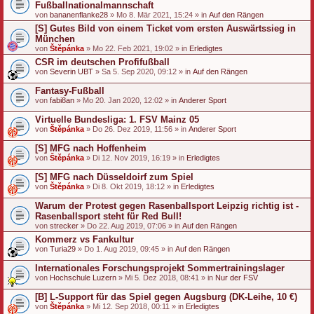
Fußballnationalmannschaft
von
bananenflanke28
» Mo 8. Mär 2021, 15:24 » in
Auf den Rängen
[S] Gutes Bild von einem Ticket vom ersten Auswärtssieg in
München
von
Štěpánka
» Mo 22. Feb 2021, 19:02 » in
Erledigtes
CSR im deutschen Profifußball
von
Severin UBT
» Sa 5. Sep 2020, 09:12 » in
Auf den Rängen
Fantasy-Fußball
von
fabi8an
» Mo 20. Jan 2020, 12:02 » in
Anderer Sport
Virtuelle Bundesliga: 1. FSV Mainz 05
von
Štěpánka
» Do 26. Dez 2019, 11:56 » in
Anderer Sport
[S] MFG nach Hoffenheim
von
Štěpánka
» Di 12. Nov 2019, 16:19 » in
Erledigtes
[S] MFG nach Düsseldoirf zum Spiel
von
Štěpánka
» Di 8. Okt 2019, 18:12 » in
Erledigtes
Warum der Protest gegen Rasenballsport Leipzig richtig ist -
Rasenballsport steht für Red Bull!
von
strecker
» Do 22. Aug 2019, 07:06 » in
Auf den Rängen
Kommerz vs Fankultur
von
Turia29
» Do 1. Aug 2019, 09:45 » in
Auf den Rängen
Internationales Forschungsprojekt Sommertrainingslager
von
Hochschule Luzern
» Mi 5. Dez 2018, 08:41 » in
Nur der FSV
[B] L-Support für das Spiel gegen Augsburg (DK-Leihe, 10 €)
von
Štěpánka
» Mi 12. Sep 2018, 00:11 » in
Erledigtes