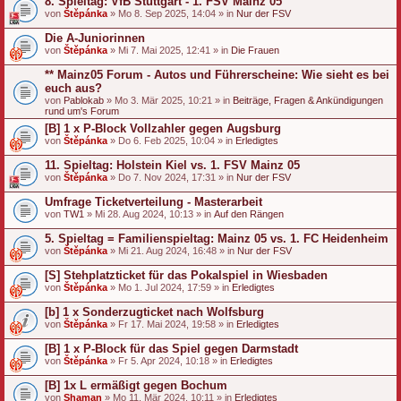
8. Spieltag: VfB Stuttgart - 1. FSV Mainz 05
von
Štěpánka
» Mo 8. Sep 2025, 14:04 » in
Nur der FSV
Die A-Juniorinnen
von
Štěpánka
» Mi 7. Mai 2025, 12:41 » in
Die Frauen
** Mainz05 Forum - Autos und Führerscheine: Wie sieht es bei
euch aus?
von
Pablokab
» Mo 3. Mär 2025, 10:21 » in
Beiträge, Fragen & Ankündigungen
rund um's Forum
[B] 1 x P-Block Vollzahler gegen Augsburg
von
Štěpánka
» Do 6. Feb 2025, 10:04 » in
Erledigtes
11. Spieltag: Holstein Kiel vs. 1. FSV Mainz 05
von
Štěpánka
» Do 7. Nov 2024, 17:31 » in
Nur der FSV
Umfrage Ticketverteilung - Masterarbeit
von
TW1
» Mi 28. Aug 2024, 10:13 » in
Auf den Rängen
5. Spieltag = Familienspieltag: Mainz 05 vs. 1. FC Heidenheim
von
Štěpánka
» Mi 21. Aug 2024, 16:48 » in
Nur der FSV
[S] Stehplatzticket für das Pokalspiel in Wiesbaden
von
Štěpánka
» Mo 1. Jul 2024, 17:59 » in
Erledigtes
[b] 1 x Sonderzugticket nach Wolfsburg
von
Štěpánka
» Fr 17. Mai 2024, 19:58 » in
Erledigtes
[B] 1 x P-Block für das Spiel gegen Darmstadt
von
Štěpánka
» Fr 5. Apr 2024, 10:18 » in
Erledigtes
[B] 1x L ermäßigt gegen Bochum
von
Shaman
» Mo 11. Mär 2024, 10:11 » in
Erledigtes