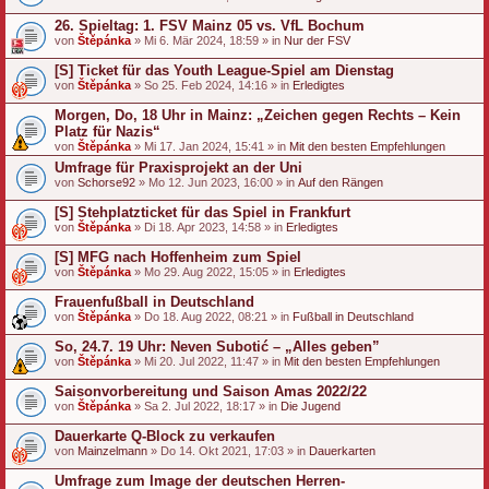
26. Spieltag: 1. FSV Mainz 05 vs. VfL Bochum
von
Štěpánka
» Mi 6. Mär 2024, 18:59 » in
Nur der FSV
[S] Ticket für das Youth League-Spiel am Dienstag
von
Štěpánka
» So 25. Feb 2024, 14:16 » in
Erledigtes
Morgen, Do, 18 Uhr in Mainz: „Zeichen gegen Rechts – Kein
Platz für Nazis“
von
Štěpánka
» Mi 17. Jan 2024, 15:41 » in
Mit den besten Empfehlungen
Umfrage für Praxisprojekt an der Uni
von
Schorse92
» Mo 12. Jun 2023, 16:00 » in
Auf den Rängen
[S] Stehplatzticket für das Spiel in Frankfurt
von
Štěpánka
» Di 18. Apr 2023, 14:58 » in
Erledigtes
[S] MFG nach Hoffenheim zum Spiel
von
Štěpánka
» Mo 29. Aug 2022, 15:05 » in
Erledigtes
Frauenfußball in Deutschland
von
Štěpánka
» Do 18. Aug 2022, 08:21 » in
Fußball in Deutschland
So, 24.7. 19 Uhr: Neven Subotić – „Alles geben”
von
Štěpánka
» Mi 20. Jul 2022, 11:47 » in
Mit den besten Empfehlungen
Saisonvorbereitung und Saison Amas 2022/22
von
Štěpánka
» Sa 2. Jul 2022, 18:17 » in
Die Jugend
Dauerkarte Q-Block zu verkaufen
von
Mainzelmann
» Do 14. Okt 2021, 17:03 » in
Dauerkarten
Umfrage zum Image der deutschen Herren-