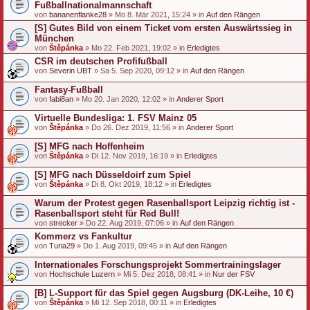
Fußballnationalmannschaft
von
bananenflanke28
» Mo 8. Mär 2021, 15:24 » in
Auf den Rängen
[S] Gutes Bild von einem Ticket vom ersten Auswärtssieg in
München
von
Štěpánka
» Mo 22. Feb 2021, 19:02 » in
Erledigtes
CSR im deutschen Profifußball
von
Severin UBT
» Sa 5. Sep 2020, 09:12 » in
Auf den Rängen
Fantasy-Fußball
von
fabi8an
» Mo 20. Jan 2020, 12:02 » in
Anderer Sport
Virtuelle Bundesliga: 1. FSV Mainz 05
von
Štěpánka
» Do 26. Dez 2019, 11:56 » in
Anderer Sport
[S] MFG nach Hoffenheim
von
Štěpánka
» Di 12. Nov 2019, 16:19 » in
Erledigtes
[S] MFG nach Düsseldoirf zum Spiel
von
Štěpánka
» Di 8. Okt 2019, 18:12 » in
Erledigtes
Warum der Protest gegen Rasenballsport Leipzig richtig ist -
Rasenballsport steht für Red Bull!
von
strecker
» Do 22. Aug 2019, 07:06 » in
Auf den Rängen
Kommerz vs Fankultur
von
Turia29
» Do 1. Aug 2019, 09:45 » in
Auf den Rängen
Internationales Forschungsprojekt Sommertrainingslager
von
Hochschule Luzern
» Mi 5. Dez 2018, 08:41 » in
Nur der FSV
[B] L-Support für das Spiel gegen Augsburg (DK-Leihe, 10 €)
von
Štěpánka
» Mi 12. Sep 2018, 00:11 » in
Erledigtes