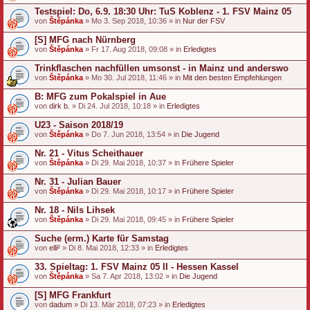
Testspiel: Do, 6.9. 18:30 Uhr: TuS Koblenz - 1. FSV Mainz 05
von
Štěpánka
» Mo 3. Sep 2018, 10:36 » in
Nur der FSV
[S] MFG nach Nürnberg
von
Štěpánka
» Fr 17. Aug 2018, 09:08 » in
Erledigtes
Trinkflaschen nachfüllen umsonst - in Mainz und anderswo
von
Štěpánka
» Mo 30. Jul 2018, 11:46 » in
Mit den besten Empfehlungen
B: MFG zum Pokalspiel in Aue
von
dirk b.
» Di 24. Jul 2018, 10:18 » in
Erledigtes
U23 - Saison 2018/19
von
Štěpánka
» Do 7. Jun 2018, 13:54 » in
Die Jugend
Nr. 21 - Vitus Scheithauer
von
Štěpánka
» Di 29. Mai 2018, 10:37 » in
Frühere Spieler
Nr. 31 - Julian Bauer
von
Štěpánka
» Di 29. Mai 2018, 10:17 » in
Frühere Spieler
Nr. 18 - Nils Lihsek
von
Štěpánka
» Di 29. Mai 2018, 09:45 » in
Frühere Spieler
Suche (erm.) Karte für Samstag
von
elli²
» Di 8. Mai 2018, 12:33 » in
Erledigtes
33. Spieltag: 1. FSV Mainz 05 II - Hessen Kassel
von
Štěpánka
» Sa 7. Apr 2018, 13:02 » in
Die Jugend
[S] MFG Frankfurt
von
dadum
» Di 13. Mär 2018, 07:23 » in
Erledigtes