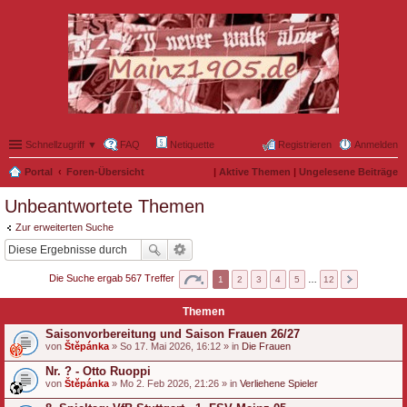
Schnellzugriff ▼
FAQ
Netiquette
Registrieren
Anmelden
Portal
Foren-Übersicht
|
Aktive Themen
|
Ungelesene Beiträge
Unbeantwortete Themen
Zur erweiterten Suche
Die Suche ergab 567 Treffer
1
2
3
4
5
…
12
Themen
Saisonvorbereitung und Saison Frauen 26/27
von
Štěpánka
» So 17. Mai 2026, 16:12 » in
Die Frauen
Nr. ? - Otto Ruoppi
von
Štěpánka
» Mo 2. Feb 2026, 21:26 » in
Verliehene Spieler