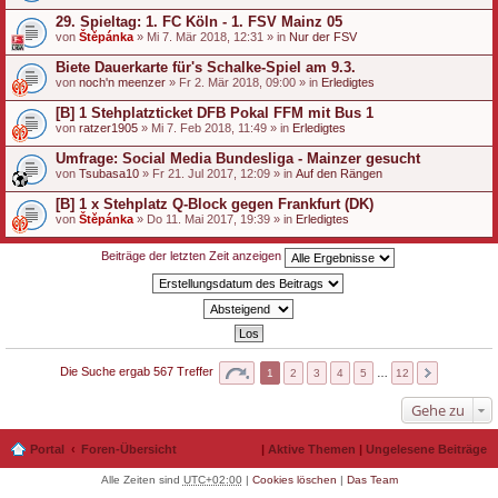
29. Spieltag: 1. FC Köln - 1. FSV Mainz 05
von
Štěpánka
» Mi 7. Mär 2018, 12:31 » in
Nur der FSV
Biete Dauerkarte für's Schalke-Spiel am 9.3.
von
noch'n meenzer
» Fr 2. Mär 2018, 09:00 » in
Erledigtes
[B] 1 Stehplatzticket DFB Pokal FFM mit Bus 1
von
ratzer1905
» Mi 7. Feb 2018, 11:49 » in
Erledigtes
Umfrage: Social Media Bundesliga - Mainzer gesucht
von
Tsubasa10
» Fr 21. Jul 2017, 12:09 » in
Auf den Rängen
[B] 1 x Stehplatz Q-Block gegen Frankfurt (DK)
von
Štěpánka
» Do 11. Mai 2017, 19:39 » in
Erledigtes
Beiträge der letzten Zeit anzeigen
Die Suche ergab 567 Treffer
1
2
3
4
5
…
12
Gehe zu
Portal
Foren-Übersicht
|
Aktive Themen
|
Ungelesene Beiträge
Alle Zeiten sind
UTC+02:00
|
Cookies löschen
|
Das Team