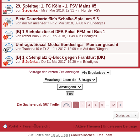
29. Spieltag: 1. FC Köln - 1. FSV Mainz 05
von
Štěpánka
» Mi 7. Mär 2018, 12:31 » in
Nur der FSV
Biete Dauerkarte für's Schalke-Spiel am 9.3.
von
noch'n meenzer
» Fr 2. Mär 2018, 09:00 » in
Erledigtes
[B] 1 Stehplatzticket DFB Pokal FFM mit Bus 1
von
ratzer1905
» Mi 7. Feb 2018, 11:49 » in
Erledigtes
Umfrage: Social Media Bundesliga - Mainzer gesucht
von
Tsubasa10
» Fr 21. Jul 2017, 12:09 » in
Auf den Rängen
[B] 1 x Stehplatz Q-Block gegen Frankfurt (DK)
von
Štěpánka
» Do 11. Mai 2017, 19:39 » in
Erledigtes
Beiträge der letzten Zeit anzeigen
Die Suche ergab 567 Treffer
1
2
3
4
5
…
12
Gehe zu
Portal
Foren-Übersicht
|
Aktive Themen
|
Ungelesene Beiträge
Alle Zeiten sind
UTC+02:00
|
Cookies löschen
|
Das Team