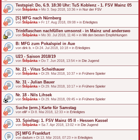
Testspiel: Do, 6.9. 18:30 Uhr: TuS Koblenz - 1. FSV Mainz 05
von
Štěpánka
» Mo 3. Sep 2018, 10:36 » in
Nur der FSV
[S] MFG nach Nürnberg
von
Štěpánka
» Fr 17. Aug 2018, 09:08 » in
Erledigtes
Trinkflaschen nachfüllen umsonst - in Mainz und anderswo
von
Štěpánka
» Mo 30. Jul 2018, 11:46 » in
Mit den besten Empfehlungen
B: MFG zum Pokalspiel in Aue
von
dirk b.
» Di 24. Jul 2018, 10:18 » in
Erledigtes
U23 - Saison 2018/19
von
Štěpánka
» Do 7. Jun 2018, 13:54 » in
Die Jugend
Nr. 21 - Vitus Scheithauer
von
Štěpánka
» Di 29. Mai 2018, 10:37 » in
Frühere Spieler
Nr. 31 - Julian Bauer
von
Štěpánka
» Di 29. Mai 2018, 10:17 » in
Frühere Spieler
Nr. 18 - Nils Lihsek
von
Štěpánka
» Di 29. Mai 2018, 09:45 » in
Frühere Spieler
Suche (erm.) Karte für Samstag
von
elli²
» Di 8. Mai 2018, 12:33 » in
Erledigtes
33. Spieltag: 1. FSV Mainz 05 II - Hessen Kassel
von
Štěpánka
» Sa 7. Apr 2018, 13:02 » in
Die Jugend
[S] MFG Frankfurt
von
dadum
» Di 13. Mär 2018, 07:23 » in
Erledigtes