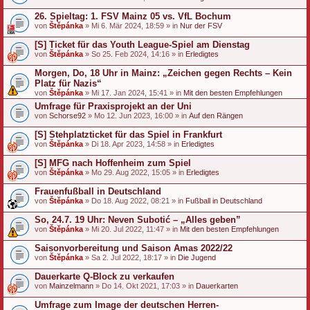
26. Spieltag: 1. FSV Mainz 05 vs. VfL Bochum
von
Štěpánka
» Mi 6. Mär 2024, 18:59 » in
Nur der FSV
[S] Ticket für das Youth League-Spiel am Dienstag
von
Štěpánka
» So 25. Feb 2024, 14:16 » in
Erledigtes
Morgen, Do, 18 Uhr in Mainz: „Zeichen gegen Rechts – Kein
Platz für Nazis“
von
Štěpánka
» Mi 17. Jan 2024, 15:41 » in
Mit den besten Empfehlungen
Umfrage für Praxisprojekt an der Uni
von
Schorse92
» Mo 12. Jun 2023, 16:00 » in
Auf den Rängen
[S] Stehplatzticket für das Spiel in Frankfurt
von
Štěpánka
» Di 18. Apr 2023, 14:58 » in
Erledigtes
[S] MFG nach Hoffenheim zum Spiel
von
Štěpánka
» Mo 29. Aug 2022, 15:05 » in
Erledigtes
Frauenfußball in Deutschland
von
Štěpánka
» Do 18. Aug 2022, 08:21 » in
Fußball in Deutschland
So, 24.7. 19 Uhr: Neven Subotić – „Alles geben”
von
Štěpánka
» Mi 20. Jul 2022, 11:47 » in
Mit den besten Empfehlungen
Saisonvorbereitung und Saison Amas 2022/22
von
Štěpánka
» Sa 2. Jul 2022, 18:17 » in
Die Jugend
Dauerkarte Q-Block zu verkaufen
von
Mainzelmann
» Do 14. Okt 2021, 17:03 » in
Dauerkarten
Umfrage zum Image der deutschen Herren-