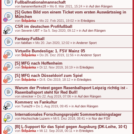
Fußballnationalmannschaft
von
bananenflanke28
» Mo 8. Mär 2021, 15:24 » in
Auf den Rängen
[S] Gutes Bild von einem Ticket vom ersten Auswärtssieg in
München
von
Štěpánka
» Mo 22. Feb 2021, 19:02 » in
Erledigtes
CSR im deutschen Profifußball
von
Severin UBT
» Sa 5. Sep 2020, 09:12 » in
Auf den Rängen
Fantasy-Fußball
von
fabi8an
» Mo 20. Jan 2020, 12:02 » in
Anderer Sport
Virtuelle Bundesliga: 1. FSV Mainz 05
von
Štěpánka
» Do 26. Dez 2019, 11:56 » in
Anderer Sport
[S] MFG nach Hoffenheim
von
Štěpánka
» Di 12. Nov 2019, 16:19 » in
Erledigtes
[S] MFG nach Düsseldoirf zum Spiel
von
Štěpánka
» Di 8. Okt 2019, 18:12 » in
Erledigtes
Warum der Protest gegen Rasenballsport Leipzig richtig ist -
Rasenballsport steht für Red Bull!
von
strecker
» Do 22. Aug 2019, 07:06 » in
Auf den Rängen
Kommerz vs Fankultur
von
Turia29
» Do 1. Aug 2019, 09:45 » in
Auf den Rängen
Internationales Forschungsprojekt Sommertrainingslager
von
Hochschule Luzern
» Mi 5. Dez 2018, 08:41 » in
Nur der FSV
[B] L-Support für das Spiel gegen Augsburg (DK-Leihe, 10 €)
von
Štěpánka
» Mi 12. Sep 2018, 00:11 » in
Erledigtes