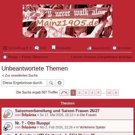
Schnellzugriff ▼
FAQ
Netiquette
Registrieren
Anmelden
Portal
Foren-Übersicht
|
Aktive Themen
|
Ungelesene Beiträge
Unbeantwortete Themen
Zur erweiterten Suche
Die Suche ergab 567 Treffer
1
2
3
4
5
…
12
Themen
Saisonvorbereitung und Saison Frauen 26/27
von
Štěpánka
» So 17. Mai 2026, 16:12 » in
Die Frauen
Nr. ? - Otto Ruoppi
von
Štěpánka
» Mo 2. Feb 2026, 21:26 » in
Verliehene Spieler