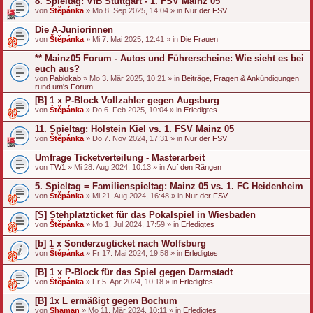
8. Spieltag: VfB Stuttgart - 1. FSV Mainz 05
von
Štěpánka
» Mo 8. Sep 2025, 14:04 » in
Nur der FSV
Die A-Juniorinnen
von
Štěpánka
» Mi 7. Mai 2025, 12:41 » in
Die Frauen
** Mainz05 Forum - Autos und Führerscheine: Wie sieht es bei
euch aus?
von
Pablokab
» Mo 3. Mär 2025, 10:21 » in
Beiträge, Fragen & Ankündigungen
rund um's Forum
[B] 1 x P-Block Vollzahler gegen Augsburg
von
Štěpánka
» Do 6. Feb 2025, 10:04 » in
Erledigtes
11. Spieltag: Holstein Kiel vs. 1. FSV Mainz 05
von
Štěpánka
» Do 7. Nov 2024, 17:31 » in
Nur der FSV
Umfrage Ticketverteilung - Masterarbeit
von
TW1
» Mi 28. Aug 2024, 10:13 » in
Auf den Rängen
5. Spieltag = Familienspieltag: Mainz 05 vs. 1. FC Heidenheim
von
Štěpánka
» Mi 21. Aug 2024, 16:48 » in
Nur der FSV
[S] Stehplatzticket für das Pokalspiel in Wiesbaden
von
Štěpánka
» Mo 1. Jul 2024, 17:59 » in
Erledigtes
[b] 1 x Sonderzugticket nach Wolfsburg
von
Štěpánka
» Fr 17. Mai 2024, 19:58 » in
Erledigtes
[B] 1 x P-Block für das Spiel gegen Darmstadt
von
Štěpánka
» Fr 5. Apr 2024, 10:18 » in
Erledigtes
[B] 1x L ermäßigt gegen Bochum
von
Shaman
» Mo 11. Mär 2024, 10:11 » in
Erledigtes