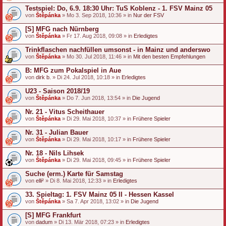
Testspiel: Do, 6.9. 18:30 Uhr: TuS Koblenz - 1. FSV Mainz 05
von
Štěpánka
» Mo 3. Sep 2018, 10:36 » in
Nur der FSV
[S] MFG nach Nürnberg
von
Štěpánka
» Fr 17. Aug 2018, 09:08 » in
Erledigtes
Trinkflaschen nachfüllen umsonst - in Mainz und anderswo
von
Štěpánka
» Mo 30. Jul 2018, 11:46 » in
Mit den besten Empfehlungen
B: MFG zum Pokalspiel in Aue
von
dirk b.
» Di 24. Jul 2018, 10:18 » in
Erledigtes
U23 - Saison 2018/19
von
Štěpánka
» Do 7. Jun 2018, 13:54 » in
Die Jugend
Nr. 21 - Vitus Scheithauer
von
Štěpánka
» Di 29. Mai 2018, 10:37 » in
Frühere Spieler
Nr. 31 - Julian Bauer
von
Štěpánka
» Di 29. Mai 2018, 10:17 » in
Frühere Spieler
Nr. 18 - Nils Lihsek
von
Štěpánka
» Di 29. Mai 2018, 09:45 » in
Frühere Spieler
Suche (erm.) Karte für Samstag
von
elli²
» Di 8. Mai 2018, 12:33 » in
Erledigtes
33. Spieltag: 1. FSV Mainz 05 II - Hessen Kassel
von
Štěpánka
» Sa 7. Apr 2018, 13:02 » in
Die Jugend
[S] MFG Frankfurt
von
dadum
» Di 13. Mär 2018, 07:23 » in
Erledigtes