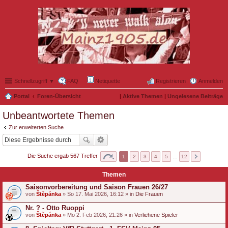
Schnellzugriff ▼
FAQ
Netiquette
Registrieren
Anmelden
Portal
Foren-Übersicht
|
Aktive Themen
|
Ungelesene Beiträge
Unbeantwortete Themen
Zur erweiterten Suche
Die Suche ergab 567 Treffer
1
2
3
4
5
…
12
Themen
Saisonvorbereitung und Saison Frauen 26/27
von
Štěpánka
» So 17. Mai 2026, 16:12 » in
Die Frauen
Nr. ? - Otto Ruoppi
von
Štěpánka
» Mo 2. Feb 2026, 21:26 » in
Verliehene Spieler