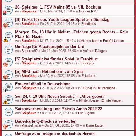
26. Spieltag: 1. FSV Mainz 05 vs. VfL Bochum
von
Štěpánka
» Mi 6. Mär 2024, 18:59 » in
Nur der FSV
[S] Ticket für das Youth League-Spiel am Dienstag
von
Štěpánka
» So 25. Feb 2024, 14:16 » in
Erledigtes
Morgen, Do, 18 Uhr in Mainz: „Zeichen gegen Rechts – Kein
Platz für Nazis“
von
Štěpánka
» Mi 17. Jan 2024, 15:41 » in
Mit den besten Empfehlungen
Umfrage für Praxisprojekt an der Uni
von
Schorse92
» Mo 12. Jun 2023, 16:00 » in
Auf den Rängen
[S] Stehplatzticket für das Spiel in Frankfurt
von
Štěpánka
» Di 18. Apr 2023, 14:58 » in
Erledigtes
[S] MFG nach Hoffenheim zum Spiel
von
Štěpánka
» Mo 29. Aug 2022, 15:05 » in
Erledigtes
Frauenfußball in Deutschland
von
Štěpánka
» Do 18. Aug 2022, 08:21 » in
Fußball in Deutschland
So, 24.7. 19 Uhr: Neven Subotić – „Alles geben”
von
Štěpánka
» Mi 20. Jul 2022, 11:47 » in
Mit den besten Empfehlungen
Saisonvorbereitung und Saison Amas 2022/22
von
Štěpánka
» Sa 2. Jul 2022, 18:17 » in
Die Jugend
Dauerkarte Q-Block zu verkaufen
von
Mainzelmann
» Do 14. Okt 2021, 17:03 » in
Dauerkarten
Umfrage zum Image der deutschen Herren-