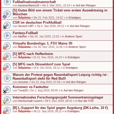
Fußballnationalmannschaft
von
bananenflanke28
» Mo 8. Mär 2021, 15:24 » in
Auf den Rängen
[S] Gutes Bild von einem Ticket vom ersten Auswärtssieg in
München
von
Štěpánka
» Mo 22. Feb 2021, 19:02 » in
Erledigtes
CSR im deutschen Profifußball
von
Severin UBT
» Sa 5. Sep 2020, 09:12 » in
Auf den Rängen
Fantasy-Fußball
von
fabi8an
» Mo 20. Jan 2020, 12:02 » in
Anderer Sport
Virtuelle Bundesliga: 1. FSV Mainz 05
von
Štěpánka
» Do 26. Dez 2019, 11:56 » in
Anderer Sport
[S] MFG nach Hoffenheim
von
Štěpánka
» Di 12. Nov 2019, 16:19 » in
Erledigtes
[S] MFG nach Düsseldoirf zum Spiel
von
Štěpánka
» Di 8. Okt 2019, 18:12 » in
Erledigtes
Warum der Protest gegen Rasenballsport Leipzig richtig ist -
Rasenballsport steht für Red Bull!
von
strecker
» Do 22. Aug 2019, 07:06 » in
Auf den Rängen
Kommerz vs Fankultur
von
Turia29
» Do 1. Aug 2019, 09:45 » in
Auf den Rängen
Internationales Forschungsprojekt Sommertrainingslager
von
Hochschule Luzern
» Mi 5. Dez 2018, 08:41 » in
Nur der FSV
[B] L-Support für das Spiel gegen Augsburg (DK-Leihe, 10 €)
von
Štěpánka
» Mi 12. Sep 2018, 00:11 » in
Erledigtes