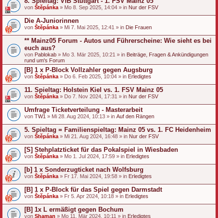
8. Spieltag: VfB Stuttgart - 1. FSV Mainz 05
von
Štěpánka
» Mo 8. Sep 2025, 14:04 » in
Nur der FSV
Die A-Juniorinnen
von
Štěpánka
» Mi 7. Mai 2025, 12:41 » in
Die Frauen
** Mainz05 Forum - Autos und Führerscheine: Wie sieht es bei
euch aus?
von
Pablokab
» Mo 3. Mär 2025, 10:21 » in
Beiträge, Fragen & Ankündigungen
rund um's Forum
[B] 1 x P-Block Vollzahler gegen Augsburg
von
Štěpánka
» Do 6. Feb 2025, 10:04 » in
Erledigtes
11. Spieltag: Holstein Kiel vs. 1. FSV Mainz 05
von
Štěpánka
» Do 7. Nov 2024, 17:31 » in
Nur der FSV
Umfrage Ticketverteilung - Masterarbeit
von
TW1
» Mi 28. Aug 2024, 10:13 » in
Auf den Rängen
5. Spieltag = Familienspieltag: Mainz 05 vs. 1. FC Heidenheim
von
Štěpánka
» Mi 21. Aug 2024, 16:48 » in
Nur der FSV
[S] Stehplatzticket für das Pokalspiel in Wiesbaden
von
Štěpánka
» Mo 1. Jul 2024, 17:59 » in
Erledigtes
[b] 1 x Sonderzugticket nach Wolfsburg
von
Štěpánka
» Fr 17. Mai 2024, 19:58 » in
Erledigtes
[B] 1 x P-Block für das Spiel gegen Darmstadt
von
Štěpánka
» Fr 5. Apr 2024, 10:18 » in
Erledigtes
[B] 1x L ermäßigt gegen Bochum
von
Shaman
» Mo 11. Mär 2024, 10:11 » in
Erledigtes