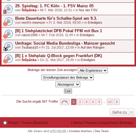
29. Spieltag: 1. FC Köln - 1. FSV Mainz 05
von
Štěpánka
» Mi 7. Mär 2018, 12:31 » in
Nur der FSV
Biete Dauerkarte für's Schalke-Spiel am 9.3.
von
noch'n meenzer
» Fr 2. Mär 2018, 09:00 » in
Erledigtes
[B] 1 Stehplatzticket DFB Pokal FFM mit Bus 1
von
ratzer1905
» Mi 7. Feb 2018, 11:49 » in
Erledigtes
Umfrage: Social Media Bundesliga - Mainzer gesucht
von
Tsubasa10
» Fr 21. Jul 2017, 12:09 » in
Auf den Rängen
[B] 1 x Stehplatz Q-Block gegen Frankfurt (DK)
von
Štěpánka
» Do 11. Mai 2017, 19:39 » in
Erledigtes
Beiträge der letzten Zeit anzeigen
Die Suche ergab 567 Treffer
1
2
3
4
5
…
12
Gehe zu
Portal
Foren-Übersicht
|
Aktive Themen
|
Ungelesene Beiträge
Alle Zeiten sind
UTC+02:00
|
Cookies löschen
|
Das Team