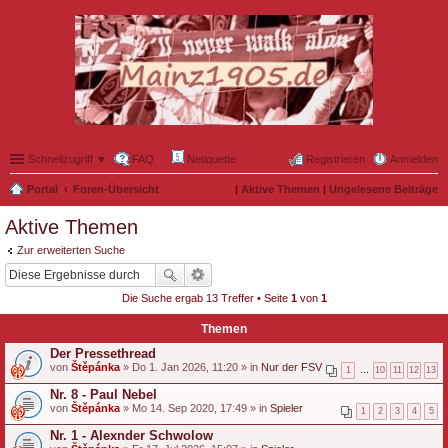
Schnellzugriff ▼
FAQ
Netiquette
Registrieren
Anmelden
Portal
Foren-Übersicht
|
Aktive Themen
|
Ungelesene Beiträge
Aktive Themen
Zur erweiterten Suche
Die Suche ergab 13 Treffer • Seite
1
von
1
Themen
Der Pressethread
von
Štěpánka
» Do 1. Jan 2026, 11:20 » in
Nur der FSV
1
…
10
11
12
13
Nr. 8 - Paul Nebel
von
Štěpánka
» Mo 14. Sep 2020, 17:49 » in
Spieler
1
2
3
4
5
Nr. 1 - Alexnder Schwolow