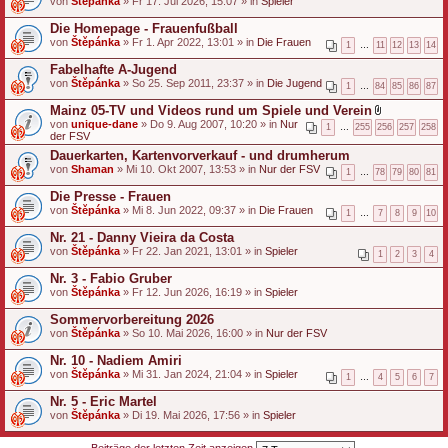
von
Štěpánka
» Fr 17. Jul 2026, 15:07 » in
Spieler
Die Homepage - Frauenfußball
von
Štěpánka
» Fr 1. Apr 2022, 13:01 » in
Die Frauen
1
…
11
12
13
14
Fabelhafte A-Jugend
von
Štěpánka
» So 25. Sep 2011, 23:37 » in
Die Jugend
1
…
84
85
86
87
Mainz 05-TV und Videos rund um Spiele und Verein
D
von
unique-dane
» Do 9. Aug 2007, 10:20 » in
Nur
1
…
255
256
257
258
a
der FSV
t
Dauerkarten, Kartenvorverkauf - und drumherum
e
von
Shaman
» Mi 10. Okt 2007, 13:53 » in
Nur der FSV
i
1
…
78
79
80
81
a
n
Die Presse - Frauen
h
von
Štěpánka
» Mi 8. Jun 2022, 09:37 » in
Die Frauen
1
…
7
8
9
10
a
n
Nr. 21 - Danny Vieira da Costa
g
von
Štěpánka
» Fr 22. Jan 2021, 13:01 » in
Spieler
1
2
3
4
Nr. 3 - Fabio Gruber
von
Štěpánka
» Fr 12. Jun 2026, 16:19 » in
Spieler
Sommervorbereitung 2026
von
Štěpánka
» So 10. Mai 2026, 16:00 » in
Nur der FSV
Nr. 10 - Nadiem Amiri
von
Štěpánka
» Mi 31. Jan 2024, 21:04 » in
Spieler
1
…
4
5
6
7
Nr. 5 - Eric Martel
von
Štěpánka
» Di 19. Mai 2026, 17:56 » in
Spieler