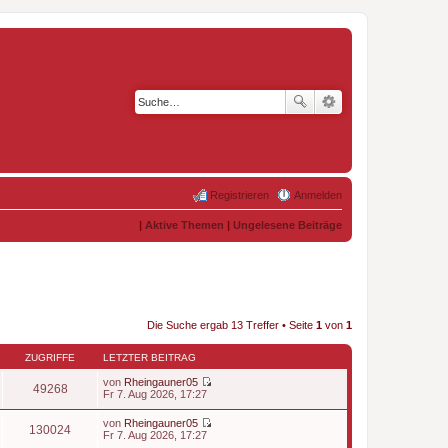
Registrieren
Anmelden
|
Aktive Themen
|
Ungelesene Beiträge
Die Suche ergab 13 Treffer • Seite
1
von
1
ZUGRIFFE
LETZTER BEITRAG
von
Rheingauner05
49268
N
Fr 7. Aug 2026, 17:27
e
u
von
Rheingauner05
e
130024
N
Fr 7. Aug 2026, 17:27
s
e