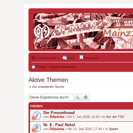
Schnellzugriff ▼
FAQ
Netiquette
Portal
Foren-Übersicht
Aktive Themen
Zur erweiterten Suche
THEMEN
Der Pressethread
von
Štěpánka
» Do 1. Jan 2026, 11:20 » in
Nur der FSV
Nr. 8 - Paul Nebel
von
Štěpánka
» Mo 14. Sep 2020, 17:49 » in
Spieler