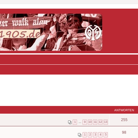
ANTWORTEN
255
1
…
9
10
11
12
13
98
1
2
3
4
5