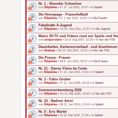
Nr. 1 - Alexnder Schwolow
von
Štěpánka
» Fr 17. Jul 2026, 15:07 » in
Spieler
Die Homepage - Frauenfußball
von
Štěpánka
» Fr 1. Apr 2022, 13:01 » in
Die Frauen
Fabelhafte A-Jugend
von
Štěpánka
» So 25. Sep 2011, 23:37 » in
Die Jugend
Mainz 05-TV und Videos rund um Spiele und Ver
von
unique-dane
» Do 9. Aug 2007, 10:20 » in
Nur der FSV
Dauerkarten, Kartenvorverkauf - und drumherum
von
Shaman
» Mi 10. Okt 2007, 13:53 » in
Nur der FSV
Die Presse - Frauen
von
Štěpánka
» Mi 8. Jun 2022, 09:37 » in
Die Frauen
Nr. 21 - Danny Vieira da Costa
von
Štěpánka
» Fr 22. Jan 2021, 13:01 » in
Spieler
Nr. 3 - Fabio Gruber
von
Štěpánka
» Fr 12. Jun 2026, 16:19 » in
Spieler
Sommervorbereitung 2026
von
Štěpánka
» So 10. Mai 2026, 16:00 » in
Nur der FSV
Nr. 10 - Nadiem Amiri
von
Štěpánka
» Mi 31. Jan 2024, 21:04 » in
Spieler
Nr. 5 - Eric Martel
von
Štěpánka
» Di 19. Mai 2026, 17:56 » in
Spieler