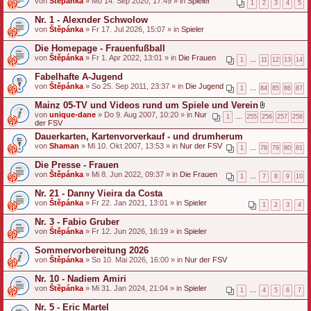
von
Štěpánka
» Mo 14. Sep 2020, 17:49 » in
Spieler
1
2
3
4
5
Nr. 1 - Alexnder Schwolow
von
Štěpánka
» Fr 17. Jul 2026, 15:07 » in
Spieler
Die Homepage - Frauenfußball
von
Štěpánka
» Fr 1. Apr 2022, 13:01 » in
Die Frauen
1
…
11
12
13
14
Fabelhafte A-Jugend
von
Štěpánka
» So 25. Sep 2011, 23:37 » in
Die Jugend
1
…
84
85
86
87
Mainz 05-TV und Videos rund um Spiele und Verein
D
von
unique-dane
» Do 9. Aug 2007, 10:20 » in
Nur
1
…
255
256
257
258
a
der FSV
t
Dauerkarten, Kartenvorverkauf - und drumherum
e
von
Shaman
» Mi 10. Okt 2007, 13:53 » in
Nur der FSV
i
1
…
78
79
80
81
a
n
Die Presse - Frauen
h
von
Štěpánka
» Mi 8. Jun 2022, 09:37 » in
Die Frauen
1
…
7
8
9
10
a
n
Nr. 21 - Danny Vieira da Costa
g
von
Štěpánka
» Fr 22. Jan 2021, 13:01 » in
Spieler
1
2
3
4
Nr. 3 - Fabio Gruber
von
Štěpánka
» Fr 12. Jun 2026, 16:19 » in
Spieler
Sommervorbereitung 2026
von
Štěpánka
» So 10. Mai 2026, 16:00 » in
Nur der FSV
Nr. 10 - Nadiem Amiri
von
Štěpánka
» Mi 31. Jan 2024, 21:04 » in
Spieler
1
…
4
5
6
7
Nr. 5 - Eric Martel