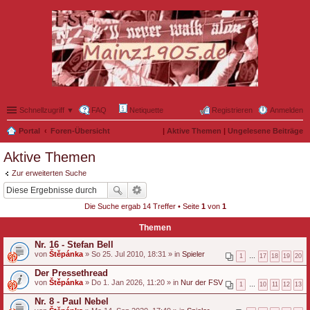
Schnellzugriff ▼
FAQ
Netiquette
Registrieren
Anmelden
Portal
Foren-Übersicht
|
Aktive Themen
|
Ungelesene Beiträge
Aktive Themen
Zur erweiterten Suche
Die Suche ergab 14 Treffer • Seite
1
von
1
Themen
Nr. 16 - Stefan Bell
von
Štěpánka
» So 25. Jul 2010, 18:31 » in
Spieler
1
…
17
18
19
20
Der Pressethread
von
Štěpánka
» Do 1. Jan 2026, 11:20 » in
Nur der FSV
1
…
10
11
12
13
Nr. 8 - Paul Nebel