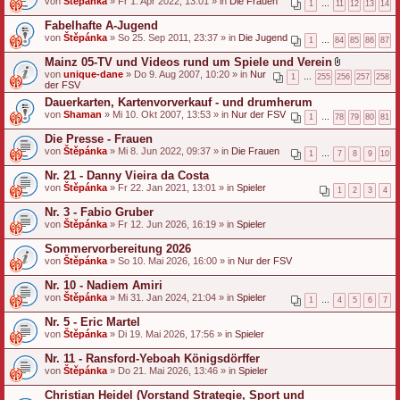
von
Štěpánka
» Fr 1. Apr 2022, 13:01 » in
Die Frauen
1
…
11
12
13
14
Fabelhafte A-Jugend
von
Štěpánka
» So 25. Sep 2011, 23:37 » in
Die Jugend
1
…
84
85
86
87
Mainz 05-TV und Videos rund um Spiele und Verein
D
von
unique-dane
» Do 9. Aug 2007, 10:20 » in
Nur
1
…
255
256
257
258
a
der FSV
t
Dauerkarten, Kartenvorverkauf - und drumherum
e
von
Shaman
» Mi 10. Okt 2007, 13:53 » in
Nur der FSV
i
1
…
78
79
80
81
a
n
Die Presse - Frauen
h
von
Štěpánka
» Mi 8. Jun 2022, 09:37 » in
Die Frauen
1
…
7
8
9
10
a
n
Nr. 21 - Danny Vieira da Costa
g
von
Štěpánka
» Fr 22. Jan 2021, 13:01 » in
Spieler
1
2
3
4
Nr. 3 - Fabio Gruber
von
Štěpánka
» Fr 12. Jun 2026, 16:19 » in
Spieler
Sommervorbereitung 2026
von
Štěpánka
» So 10. Mai 2026, 16:00 » in
Nur der FSV
Nr. 10 - Nadiem Amiri
von
Štěpánka
» Mi 31. Jan 2024, 21:04 » in
Spieler
1
…
4
5
6
7
Nr. 5 - Eric Martel
von
Štěpánka
» Di 19. Mai 2026, 17:56 » in
Spieler
Nr. 11 - Ransford-Yeboah Königsdörffer
von
Štěpánka
» Do 21. Mai 2026, 13:46 » in
Spieler
Christian Heidel (Vorstand Strategie, Sport und