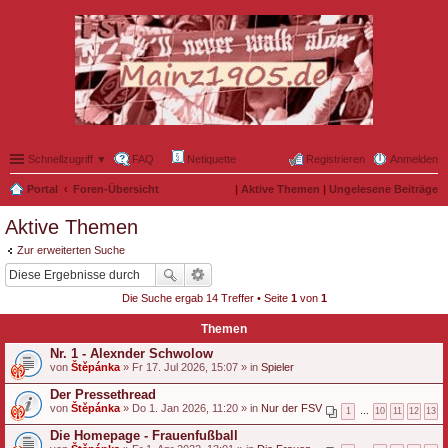
Schnellzugriff ▼
FAQ
Netiquette
Registrieren
Anmelden
Portal
Foren-Übersicht
|
Aktive Themen
|
Ungelesene Beiträge
Aktive Themen
Zur erweiterten Suche
Die Suche ergab 14 Treffer • Seite
1
von
1
Themen
Nr. 1 - Alexnder Schwolow
von
Štěpánka
» Fr 17. Jul 2026, 15:07 » in
Spieler
Der Pressethread
von
Štěpánka
» Do 1. Jan 2026, 11:20 » in
Nur der FSV
1
…
10
11
12
13
Die Homepage - Frauenfußball