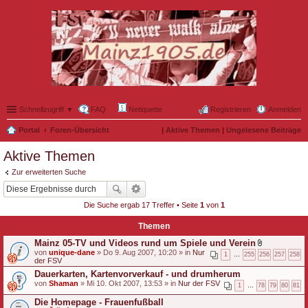
Schnellzugriff ▼
FAQ
Netiquette
Registrieren
Anmelden
Portal
Foren-Übersicht
|
Aktive Themen
|
Ungelesene Beiträge
Aktive Themen
Zur erweiterten Suche
Die Suche ergab 17 Treffer • Seite
1
von
1
Themen
Mainz 05-TV und Videos rund um Spiele und Verein
D
von
unique-dane
» Do 9. Aug 2007, 10:20 » in
Nur
1
…
255
256
257
258
a
der FSV
t
Dauerkarten, Kartenvorverkauf - und drumherum
e
von
Shaman
» Mi 10. Okt 2007, 13:53 » in
Nur der FSV
i
1
…
78
79
80
81
a
n
Die Homepage - Frauenfußball
h