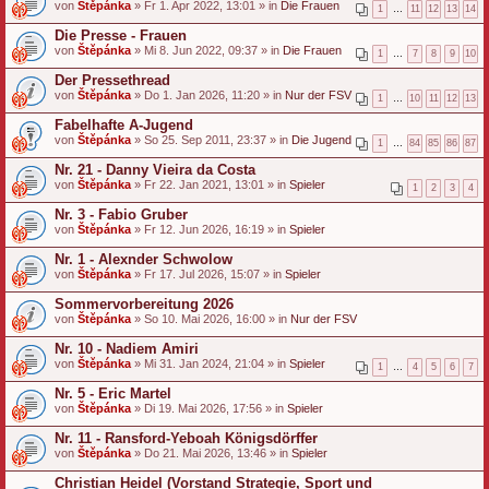
von
Štěpánka
» Fr 1. Apr 2022, 13:01 » in
Die Frauen
1
…
11
12
13
14
a
n
Die Presse - Frauen
g
von
Štěpánka
» Mi 8. Jun 2022, 09:37 » in
Die Frauen
1
…
7
8
9
10
Der Pressethread
von
Štěpánka
» Do 1. Jan 2026, 11:20 » in
Nur der FSV
1
…
10
11
12
13
Fabelhafte A-Jugend
von
Štěpánka
» So 25. Sep 2011, 23:37 » in
Die Jugend
1
…
84
85
86
87
Nr. 21 - Danny Vieira da Costa
von
Štěpánka
» Fr 22. Jan 2021, 13:01 » in
Spieler
1
2
3
4
Nr. 3 - Fabio Gruber
von
Štěpánka
» Fr 12. Jun 2026, 16:19 » in
Spieler
Nr. 1 - Alexnder Schwolow
von
Štěpánka
» Fr 17. Jul 2026, 15:07 » in
Spieler
Sommervorbereitung 2026
von
Štěpánka
» So 10. Mai 2026, 16:00 » in
Nur der FSV
Nr. 10 - Nadiem Amiri
von
Štěpánka
» Mi 31. Jan 2024, 21:04 » in
Spieler
1
…
4
5
6
7
Nr. 5 - Eric Martel
von
Štěpánka
» Di 19. Mai 2026, 17:56 » in
Spieler
Nr. 11 - Ransford-Yeboah Königsdörffer
von
Štěpánka
» Do 21. Mai 2026, 13:46 » in
Spieler
Christian Heidel (Vorstand Strategie, Sport und