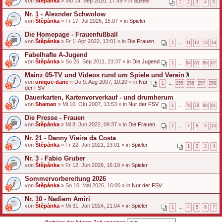
von
Štěpánka
» Mo 14. Sep 2020, 17:49 » in
Spieler
1
2
3
4
5
Nr. 1 - Alexnder Schwolow
von
Štěpánka
» Fr 17. Jul 2026, 15:07 » in
Spieler
Die Homepage - Frauenfußball
von
Štěpánka
» Fr 1. Apr 2022, 13:01 » in
Die Frauen
1
…
11
12
13
14
Fabelhafte A-Jugend
von
Štěpánka
» So 25. Sep 2011, 23:37 » in
Die Jugend
1
…
84
85
86
87
Mainz 05-TV und Videos rund um Spiele und Verein
D
von
unique-dane
» Do 9. Aug 2007, 10:20 » in
Nur
1
…
255
256
257
258
a
der FSV
t
Dauerkarten, Kartenvorverkauf - und drumherum
e
von
Shaman
» Mi 10. Okt 2007, 13:53 » in
Nur der FSV
i
1
…
78
79
80
81
a
n
Die Presse - Frauen
h
von
Štěpánka
» Mi 8. Jun 2022, 09:37 » in
Die Frauen
1
…
7
8
9
10
a
n
Nr. 21 - Danny Vieira da Costa
g
von
Štěpánka
» Fr 22. Jan 2021, 13:01 » in
Spieler
1
2
3
4
Nr. 3 - Fabio Gruber
von
Štěpánka
» Fr 12. Jun 2026, 16:19 » in
Spieler
Sommervorbereitung 2026
von
Štěpánka
» So 10. Mai 2026, 16:00 » in
Nur der FSV
Nr. 10 - Nadiem Amiri
von
Štěpánka
» Mi 31. Jan 2024, 21:04 » in
Spieler
1
…
4
5
6
7