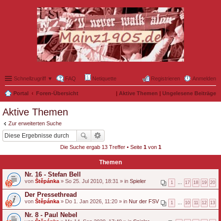
Schnellzugriff ▼
FAQ
Netiquette
Registrieren
Anmelden
Portal
Foren-Übersicht
|
Aktive Themen
|
Ungelesene Beiträge
Aktive Themen
Zur erweiterten Suche
Die Suche ergab 13 Treffer • Seite
1
von
1
Themen
Nr. 16 - Stefan Bell
von
Štěpánka
» So 25. Jul 2010, 18:31 » in
Spieler
1
…
17
18
19
20
Der Pressethread
von
Štěpánka
» Do 1. Jan 2026, 11:20 » in
Nur der FSV
1
…
10
11
12
13
Nr. 8 - Paul Nebel