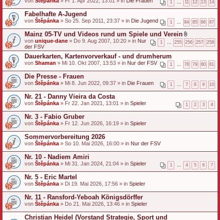
von
Štěpánka
» Fr 1. Apr 2022, 13:01 » in
Die Frauen
1
…
11
12
13
14
Fabelhafte A-Jugend
von
Štěpánka
» So 25. Sep 2011, 23:37 » in
Die Jugend
1
…
84
85
86
87
Mainz 05-TV und Videos rund um Spiele und Verein
D
von
unique-dane
» Do 9. Aug 2007, 10:20 » in
Nur
1
…
255
256
257
258
a
der FSV
t
Dauerkarten, Kartenvorverkauf - und drumherum
e
von
Shaman
» Mi 10. Okt 2007, 13:53 » in
Nur der FSV
i
1
…
78
79
80
81
a
n
Die Presse - Frauen
h
von
Štěpánka
» Mi 8. Jun 2022, 09:37 » in
Die Frauen
1
…
7
8
9
10
a
n
Nr. 21 - Danny Vieira da Costa
g
von
Štěpánka
» Fr 22. Jan 2021, 13:01 » in
Spieler
1
2
3
4
Nr. 3 - Fabio Gruber
von
Štěpánka
» Fr 12. Jun 2026, 16:19 » in
Spieler
Sommervorbereitung 2026
von
Štěpánka
» So 10. Mai 2026, 16:00 » in
Nur der FSV
Nr. 10 - Nadiem Amiri
von
Štěpánka
» Mi 31. Jan 2024, 21:04 » in
Spieler
1
…
4
5
6
7
Nr. 5 - Eric Martel
von
Štěpánka
» Di 19. Mai 2026, 17:56 » in
Spieler
Nr. 11 - Ransford-Yeboah Königsdörffer
von
Štěpánka
» Do 21. Mai 2026, 13:46 » in
Spieler
Christian Heidel (Vorstand Strategie, Sport und