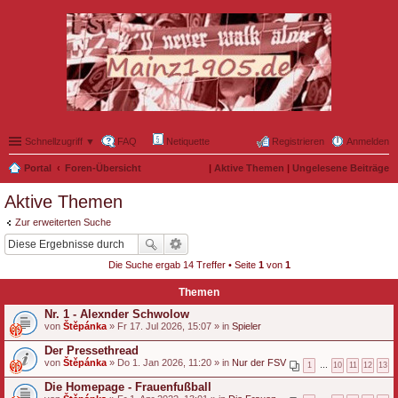
Schnellzugriff ▼
FAQ
Netiquette
Registrieren
Anmelden
Portal
Foren-Übersicht
|
Aktive Themen
|
Ungelesene Beiträge
Aktive Themen
Zur erweiterten Suche
Die Suche ergab 14 Treffer • Seite
1
von
1
Themen
Nr. 1 - Alexnder Schwolow
von
Štěpánka
» Fr 17. Jul 2026, 15:07 » in
Spieler
Der Pressethread
von
Štěpánka
» Do 1. Jan 2026, 11:20 » in
Nur der FSV
1
…
10
11
12
13
Die Homepage - Frauenfußball