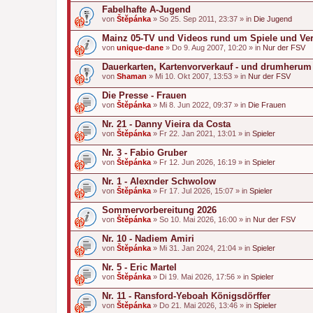
Fabelhafte A-Jugend
von
Štěpánka
» So 25. Sep 2011, 23:37 » in
Die Jugend
Mainz 05-TV und Videos rund um Spiele und Ver
von
unique-dane
» Do 9. Aug 2007, 10:20 » in
Nur der FSV
Dauerkarten, Kartenvorverkauf - und drumherum
von
Shaman
» Mi 10. Okt 2007, 13:53 » in
Nur der FSV
Die Presse - Frauen
von
Štěpánka
» Mi 8. Jun 2022, 09:37 » in
Die Frauen
Nr. 21 - Danny Vieira da Costa
von
Štěpánka
» Fr 22. Jan 2021, 13:01 » in
Spieler
Nr. 3 - Fabio Gruber
von
Štěpánka
» Fr 12. Jun 2026, 16:19 » in
Spieler
Nr. 1 - Alexnder Schwolow
von
Štěpánka
» Fr 17. Jul 2026, 15:07 » in
Spieler
Sommervorbereitung 2026
von
Štěpánka
» So 10. Mai 2026, 16:00 » in
Nur der FSV
Nr. 10 - Nadiem Amiri
von
Štěpánka
» Mi 31. Jan 2024, 21:04 » in
Spieler
Nr. 5 - Eric Martel
von
Štěpánka
» Di 19. Mai 2026, 17:56 » in
Spieler
Nr. 11 - Ransford-Yeboah Königsdörffer
von
Štěpánka
» Do 21. Mai 2026, 13:46 » in
Spieler