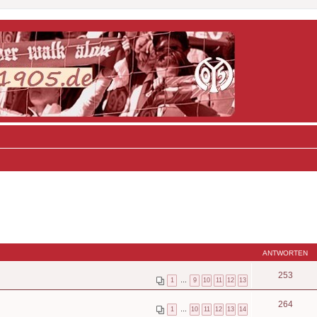
ANTWORTEN
253
1
…
9
10
11
12
13
264
1
…
10
11
12
13
14