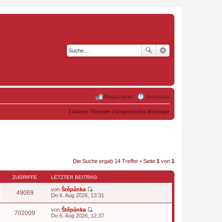
Registrieren
Anmelden
|
Aktive Themen
|
Ungelesene Beiträge
Die Suche ergab 14 Treffer • Seite
1
von
1
ZUGRIFFE
LETZTER BEITRAG
von
Štěpánka
49069
N
Do 6. Aug 2026, 13:31
e
u
von
Štěpánka
e
702009
N
Do 6. Aug 2026, 12:37
s
e