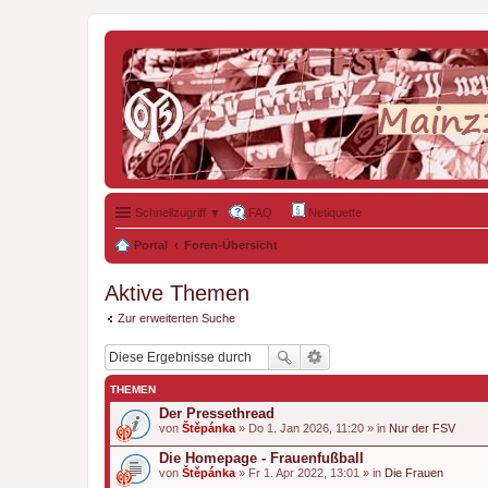
Schnellzugriff ▼
FAQ
Netiquette
Portal
Foren-Übersicht
Aktive Themen
Zur erweiterten Suche
THEMEN
Der Pressethread
von
Štěpánka
» Do 1. Jan 2026, 11:20 » in
Nur der FSV
Die Homepage - Frauenfußball
von
Štěpánka
» Fr 1. Apr 2022, 13:01 » in
Die Frauen