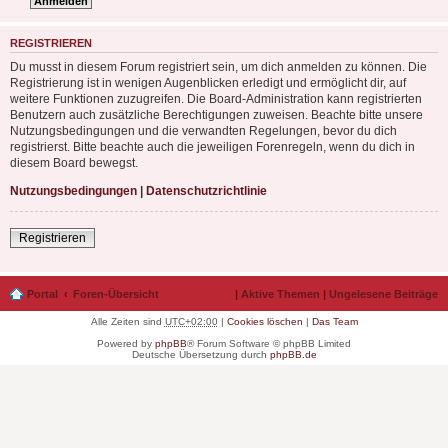
REGISTRIEREN
Du musst in diesem Forum registriert sein, um dich anmelden zu können. Die
Registrierung ist in wenigen Augenblicken erledigt und ermöglicht dir, auf
weitere Funktionen zuzugreifen. Die Board-Administration kann registrierten
Benutzern auch zusätzliche Berechtigungen zuweisen. Beachte bitte unsere
Nutzungsbedingungen und die verwandten Regelungen, bevor du dich
registrierst. Bitte beachte auch die jeweiligen Forenregeln, wenn du dich in
diesem Board bewegst.
Nutzungsbedingungen
|
Datenschutzrichtlinie
Registrieren
Portal
Foren-Übersicht
|
Aktive Themen
|
Ungelesene Beiträge
Alle Zeiten sind
UTC+02:00
|
Cookies löschen
|
Das Team
Powered by
phpBB
® Forum Software © phpBB Limited
Deutsche Übersetzung durch
phpBB.de