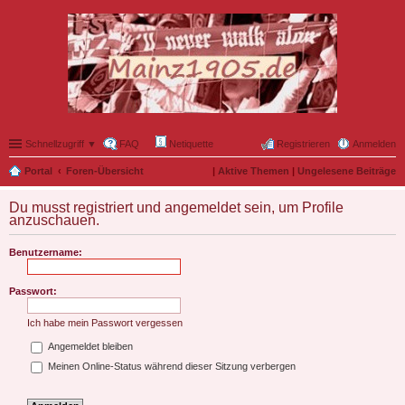
Schnellzugriff ▼
FAQ
Netiquette
Registrieren
Anmelden
Portal
Foren-Übersicht
|
Aktive Themen
|
Ungelesene Beiträge
Du musst registriert und angemeldet sein, um Profile
anzuschauen.
Benutzername:
Passwort:
Ich habe mein Passwort vergessen
Angemeldet bleiben
Meinen Online-Status während dieser Sitzung verbergen