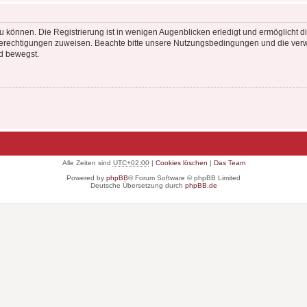
 können. Die Registrierung ist in wenigen Augenblicken erledigt und ermöglicht di
 Berechtigungen zuweisen. Beachte bitte unsere Nutzungsbedingungen und die verwa
d bewegst.
Alle Zeiten sind
UTC+02:00
|
Cookies löschen
|
Das Team
Powered by
phpBB
® Forum Software © phpBB Limited
Deutsche Übersetzung durch
phpBB.de