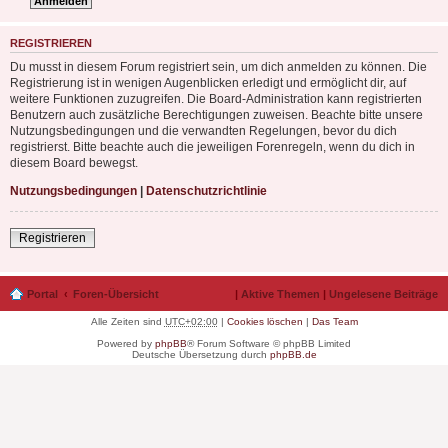
REGISTRIEREN
Du musst in diesem Forum registriert sein, um dich anmelden zu können. Die
Registrierung ist in wenigen Augenblicken erledigt und ermöglicht dir, auf
weitere Funktionen zuzugreifen. Die Board-Administration kann registrierten
Benutzern auch zusätzliche Berechtigungen zuweisen. Beachte bitte unsere
Nutzungsbedingungen und die verwandten Regelungen, bevor du dich
registrierst. Bitte beachte auch die jeweiligen Forenregeln, wenn du dich in
diesem Board bewegst.
Nutzungsbedingungen
|
Datenschutzrichtlinie
Registrieren
Portal
Foren-Übersicht
|
Aktive Themen
|
Ungelesene Beiträge
Alle Zeiten sind
UTC+02:00
|
Cookies löschen
|
Das Team
Powered by
phpBB
® Forum Software © phpBB Limited
Deutsche Übersetzung durch
phpBB.de