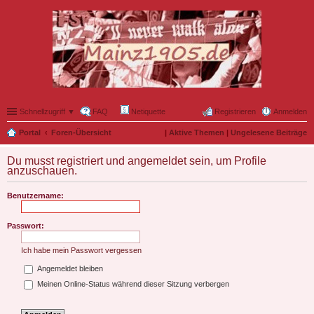
Schnellzugriff ▼
FAQ
Netiquette
Registrieren
Anmelden
Portal
Foren-Übersicht
|
Aktive Themen
|
Ungelesene Beiträge
Du musst registriert und angemeldet sein, um Profile
anzuschauen.
Benutzername:
Passwort:
Ich habe mein Passwort vergessen
Angemeldet bleiben
Meinen Online-Status während dieser Sitzung verbergen