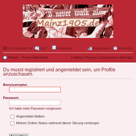
Schnellzugriff ▼
FAQ
Netiquette
Registrieren
Anmelden
Portal
Foren-Übersicht
|
Aktive Themen
|
Ungelesene Beiträge
Du musst registriert und angemeldet sein, um Profile
anzuschauen.
Benutzername:
Passwort:
Ich habe mein Passwort vergessen
Angemeldet bleiben
Meinen Online-Status während dieser Sitzung verbergen