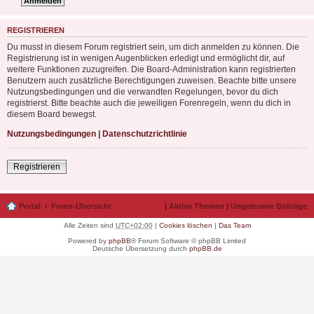
REGISTRIEREN
Du musst in diesem Forum registriert sein, um dich anmelden zu können. Die
Registrierung ist in wenigen Augenblicken erledigt und ermöglicht dir, auf
weitere Funktionen zuzugreifen. Die Board-Administration kann registrierten
Benutzern auch zusätzliche Berechtigungen zuweisen. Beachte bitte unsere
Nutzungsbedingungen und die verwandten Regelungen, bevor du dich
registrierst. Bitte beachte auch die jeweiligen Forenregeln, wenn du dich in
diesem Board bewegst.
Nutzungsbedingungen
|
Datenschutzrichtlinie
Registrieren
Portal
Foren-Übersicht
|
Aktive Themen
|
Ungelesene Beiträge
Alle Zeiten sind
UTC+02:00
|
Cookies löschen
|
Das Team
Powered by
phpBB
® Forum Software © phpBB Limited
Deutsche Übersetzung durch
phpBB.de