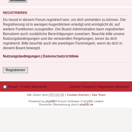
REGISTRIEREN
Du musst in diesem Forum registriert sein, um dich anmelden zu können. Die
Registrierung ist in wenigen Augenblicken erledigt und ermöglicht dir, auf
weitere Funktionen zuzugreifen. Die Board-Administration kann registrierten
Benutzern auch zusätzliche Berechtigungen zuweisen. Beachte bitte unsere
Nutzungsbedingungen und die verwandten Regelungen, bevor du dich
registrierst. Bitte beachte auch die jeweiligen Forenregeln, wenn du dich in
diesem Board bewegst.
Nutzungsbedingungen
|
Datenschutzrichtlinie
Registrieren
Portal
Foren-Übersicht
|
Aktive Themen
|
Ungelesene Beiträge
Alle Zeiten sind
UTC+02:00
|
Cookies löschen
|
Das Team
Powered by
phpBB
® Forum Software © phpBB Limited
Deutsche Übersetzung durch
phpBB.de