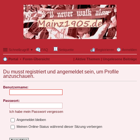
Schnellzugriff ▼
FAQ
Netiquette
Registrieren
Anmelden
Portal
Foren-Übersicht
|
Aktive Themen
|
Ungelesene Beiträge
Du musst registriert und angemeldet sein, um Profile
anzuschauen.
Benutzername:
Passwort:
Ich habe mein Passwort vergessen
Angemeldet bleiben
Meinen Online-Status während dieser Sitzung verbergen