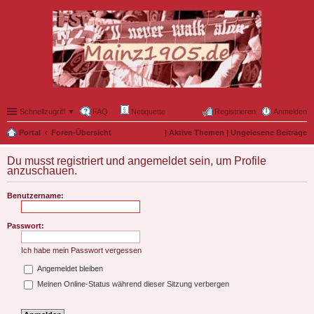
Schnellzugriff ▼
FAQ
Netiquette
Registrieren
Anmelden
Portal
Foren-Übersicht
|
Aktive Themen
|
Ungelesene Beiträge
Du musst registriert und angemeldet sein, um Profile
anzuschauen.
Benutzername:
Passwort:
Ich habe mein Passwort vergessen
Angemeldet bleiben
Meinen Online-Status während dieser Sitzung verbergen