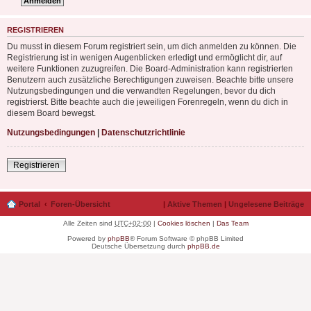
REGISTRIEREN
Du musst in diesem Forum registriert sein, um dich anmelden zu können. Die
Registrierung ist in wenigen Augenblicken erledigt und ermöglicht dir, auf
weitere Funktionen zuzugreifen. Die Board-Administration kann registrierten
Benutzern auch zusätzliche Berechtigungen zuweisen. Beachte bitte unsere
Nutzungsbedingungen und die verwandten Regelungen, bevor du dich
registrierst. Bitte beachte auch die jeweiligen Forenregeln, wenn du dich in
diesem Board bewegst.
Nutzungsbedingungen
|
Datenschutzrichtlinie
Registrieren
Portal
Foren-Übersicht
|
Aktive Themen
|
Ungelesene Beiträge
Alle Zeiten sind
UTC+02:00
|
Cookies löschen
|
Das Team
Powered by
phpBB
® Forum Software © phpBB Limited
Deutsche Übersetzung durch
phpBB.de