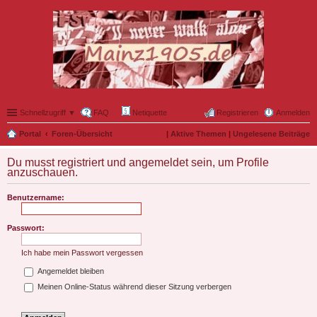
Schnellzugriff ▼
FAQ
Netiquette
Registrieren
Anmelden
Portal
Foren-Übersicht
|
Aktive Themen
|
Ungelesene Beiträge
Du musst registriert und angemeldet sein, um Profile
anzuschauen.
Benutzername:
Passwort:
Ich habe mein Passwort vergessen
Angemeldet bleiben
Meinen Online-Status während dieser Sitzung verbergen