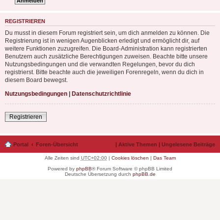
REGISTRIEREN
Du musst in diesem Forum registriert sein, um dich anmelden zu können. Die
Registrierung ist in wenigen Augenblicken erledigt und ermöglicht dir, auf
weitere Funktionen zuzugreifen. Die Board-Administration kann registrierten
Benutzern auch zusätzliche Berechtigungen zuweisen. Beachte bitte unsere
Nutzungsbedingungen und die verwandten Regelungen, bevor du dich
registrierst. Bitte beachte auch die jeweiligen Forenregeln, wenn du dich in
diesem Board bewegst.
Nutzungsbedingungen
|
Datenschutzrichtlinie
Registrieren
Portal
Foren-Übersicht
|
Aktive Themen
|
Ungelesene Beiträge
Alle Zeiten sind
UTC+02:00
|
Cookies löschen
|
Das Team
Powered by
phpBB
® Forum Software © phpBB Limited
Deutsche Übersetzung durch
phpBB.de