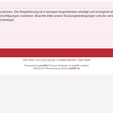
 können. Die Registrierung ist in wenigen Augenblicken erledigt und ermöglicht di
 Berechtigungen zuweisen. Beachte bitte unsere Nutzungsbedingungen und die verwa
d bewegst.
Alle Zeiten sind
UTC+02:00
|
Cookies löschen
|
Das Team
Powered by
phpBB
® Forum Software © phpBB Limited
Deutsche Übersetzung durch
phpBB.de