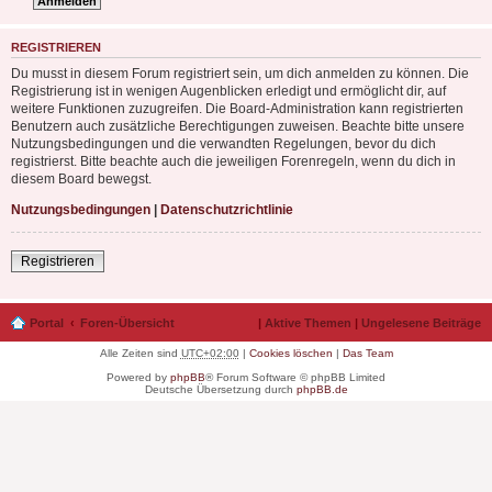
REGISTRIEREN
Du musst in diesem Forum registriert sein, um dich anmelden zu können. Die
Registrierung ist in wenigen Augenblicken erledigt und ermöglicht dir, auf
weitere Funktionen zuzugreifen. Die Board-Administration kann registrierten
Benutzern auch zusätzliche Berechtigungen zuweisen. Beachte bitte unsere
Nutzungsbedingungen und die verwandten Regelungen, bevor du dich
registrierst. Bitte beachte auch die jeweiligen Forenregeln, wenn du dich in
diesem Board bewegst.
Nutzungsbedingungen
|
Datenschutzrichtlinie
Registrieren
Portal
Foren-Übersicht
|
Aktive Themen
|
Ungelesene Beiträge
Alle Zeiten sind
UTC+02:00
|
Cookies löschen
|
Das Team
Powered by
phpBB
® Forum Software © phpBB Limited
Deutsche Übersetzung durch
phpBB.de