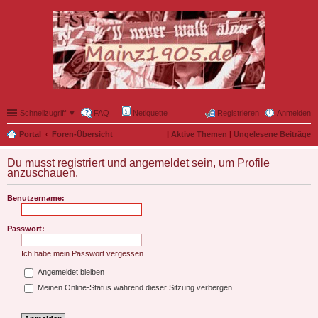
Schnellzugriff ▼
FAQ
Netiquette
Registrieren
Anmelden
Portal
Foren-Übersicht
|
Aktive Themen
|
Ungelesene Beiträge
Du musst registriert und angemeldet sein, um Profile
anzuschauen.
Benutzername:
Passwort:
Ich habe mein Passwort vergessen
Angemeldet bleiben
Meinen Online-Status während dieser Sitzung verbergen