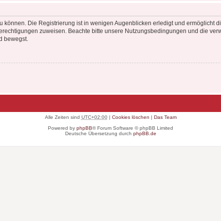
 können. Die Registrierung ist in wenigen Augenblicken erledigt und ermöglicht di
 Berechtigungen zuweisen. Beachte bitte unsere Nutzungsbedingungen und die verwa
d bewegst.
Alle Zeiten sind
UTC+02:00
|
Cookies löschen
|
Das Team
Powered by
phpBB
® Forum Software © phpBB Limited
Deutsche Übersetzung durch
phpBB.de