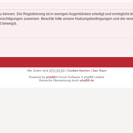
 können. Die Registrierung ist in wenigen Augenblicken erledigt und ermöglicht di
 Berechtigungen zuweisen. Beachte bitte unsere Nutzungsbedingungen und die verwa
d bewegst.
Alle Zeiten sind
UTC+02:00
|
Cookies löschen
|
Das Team
Powered by
phpBB
® Forum Software © phpBB Limited
Deutsche Übersetzung durch
phpBB.de