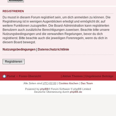
REGISTRIEREN
Du musst in diesem Forum registriert sein, um dich anmelden zu können. Die
Registrierung ist in wenigen Augenblicken erledigt und ermöglicht dir, auf
weitere Funktionen zuzugreifen. Die Board-Administration kann registrierten
Benutzern auch zusätzliche Berechtigungen zuweisen. Beachte bitte unsere
Nutzungsbedingungen und die verwandten Regelungen, bevor du dich
registrierst. Bitte beachte auch die jeweiligen Forenregeln, wenn du dich in
diesem Board bewegst.
Nutzungsbedingungen
|
Datenschutzrichtlinie
Registrieren
Portal
Foren-Übersicht
|
Aktive Themen
|
Ungelesene Beiträge
Alle Zeiten sind
UTC+02:00
|
Cookies löschen
|
Das Team
Powered by
phpBB
® Forum Software © phpBB Limited
Deutsche Übersetzung durch
phpBB.de