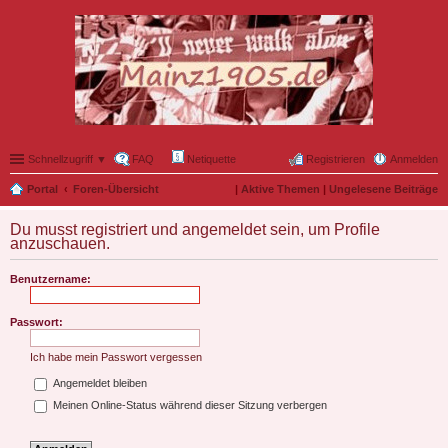
Schnellzugriff ▼
FAQ
Netiquette
Registrieren
Anmelden
Portal
Foren-Übersicht
|
Aktive Themen
|
Ungelesene Beiträge
Du musst registriert und angemeldet sein, um Profile
anzuschauen.
Benutzername:
Passwort:
Ich habe mein Passwort vergessen
Angemeldet bleiben
Meinen Online-Status während dieser Sitzung verbergen