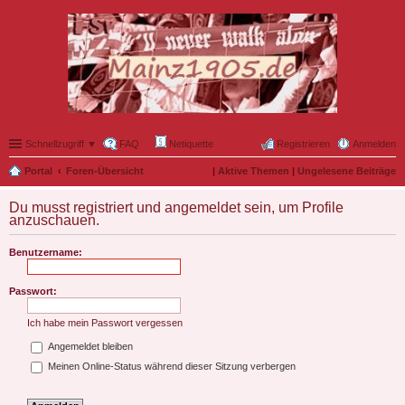
Schnellzugriff ▼
FAQ
Netiquette
Registrieren
Anmelden
Portal
Foren-Übersicht
|
Aktive Themen
|
Ungelesene Beiträge
Du musst registriert und angemeldet sein, um Profile
anzuschauen.
Benutzername:
Passwort:
Ich habe mein Passwort vergessen
Angemeldet bleiben
Meinen Online-Status während dieser Sitzung verbergen