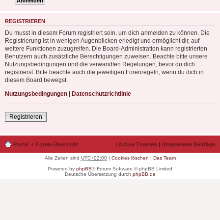
REGISTRIEREN
Du musst in diesem Forum registriert sein, um dich anmelden zu können. Die
Registrierung ist in wenigen Augenblicken erledigt und ermöglicht dir, auf
weitere Funktionen zuzugreifen. Die Board-Administration kann registrierten
Benutzern auch zusätzliche Berechtigungen zuweisen. Beachte bitte unsere
Nutzungsbedingungen und die verwandten Regelungen, bevor du dich
registrierst. Bitte beachte auch die jeweiligen Forenregeln, wenn du dich in
diesem Board bewegst.
Nutzungsbedingungen
|
Datenschutzrichtlinie
Registrieren
Portal
Foren-Übersicht
|
Aktive Themen
|
Ungelesene Beiträge
Alle Zeiten sind
UTC+02:00
|
Cookies löschen
|
Das Team
Powered by
phpBB
® Forum Software © phpBB Limited
Deutsche Übersetzung durch
phpBB.de