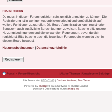
REGISTRIEREN
Du musst in diesem Forum registriert sein, um dich anmelden zu können. Die
Registrierung ist in wenigen Augenblicken erledigt und ermöglicht dir, auf
weitere Funktionen zuzugreifen. Die Board-Administration kann registrierten
Benutzern auch zusätzliche Berechtigungen zuweisen. Beachte bitte unsere
Nutzungsbedingungen und die verwandten Regelungen, bevor du dich
registrierst. Bitte beachte auch die jeweiligen Forenregeln, wenn du dich in
diesem Board bewegst.
Nutzungsbedingungen
|
Datenschutzrichtlinie
Registrieren
Portal
Foren-Übersicht
|
Aktive Themen
|
Ungelesene Beiträge
Alle Zeiten sind
UTC+02:00
|
Cookies löschen
|
Das Team
Powered by
phpBB
® Forum Software © phpBB Limited
Deutsche Übersetzung durch
phpBB.de