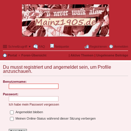
Schnellzugriff ▼
FAQ
Netiquette
Registrieren
Anmelden
Portal
Foren-Übersicht
|
Aktive Themen
|
Ungelesene Beiträge
Du musst registriert und angemeldet sein, um Profile
anzuschauen.
Benutzername:
Passwort:
Ich habe mein Passwort vergessen
Angemeldet bleiben
Meinen Online-Status während dieser Sitzung verbergen