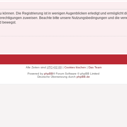
 können. Die Registrierung ist in wenigen Augenblicken erledigt und ermöglicht di
 Berechtigungen zuweisen. Beachte bitte unsere Nutzungsbedingungen und die verwa
d bewegst.
Alle Zeiten sind
UTC+02:00
|
Cookies löschen
|
Das Team
Powered by
phpBB
® Forum Software © phpBB Limited
Deutsche Übersetzung durch
phpBB.de