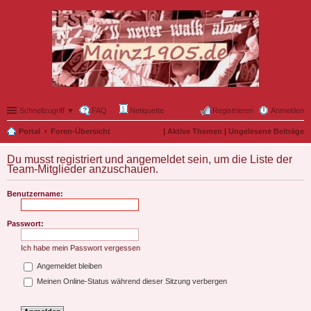
Schnellzugriff ▼
FAQ
Netiquette
Registrieren
Anmelden
Portal
Foren-Übersicht
|
Aktive Themen
|
Ungelesene Beiträge
Du musst registriert und angemeldet sein, um die Liste der
Team-Mitglieder anzuschauen.
Benutzername:
Passwort:
Ich habe mein Passwort vergessen
Angemeldet bleiben
Meinen Online-Status während dieser Sitzung verbergen