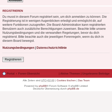
REGISTRIEREN
Du musst in diesem Forum registriert sein, um dich anmelden zu können. Die
Registrierung ist in wenigen Augenblicken erledigt und ermöglicht dir, auf
weitere Funktionen zuzugreifen. Die Board-Administration kann registrierten
Benutzern auch zusätzliche Berechtigungen zuweisen. Beachte bitte unsere
Nutzungsbedingungen und die verwandten Regelungen, bevor du dich
registrierst. Bitte beachte auch die jeweiligen Forenregeln, wenn du dich in
diesem Board bewegst.
Nutzungsbedingungen
|
Datenschutzrichtlinie
Registrieren
Portal
Foren-Übersicht
|
Aktive Themen
|
Ungelesene Beiträge
Alle Zeiten sind
UTC+02:00
|
Cookies löschen
|
Das Team
Powered by
phpBB
® Forum Software © phpBB Limited
Deutsche Übersetzung durch
phpBB.de