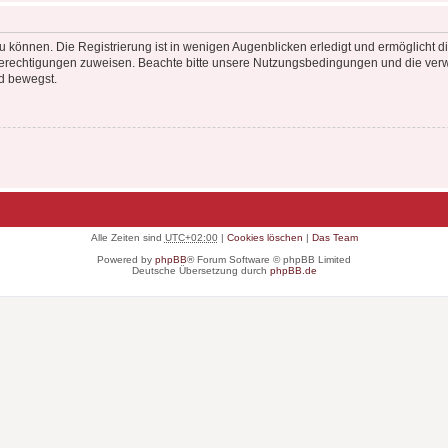
 können. Die Registrierung ist in wenigen Augenblicken erledigt und ermöglicht di
 Berechtigungen zuweisen. Beachte bitte unsere Nutzungsbedingungen und die verwa
d bewegst.
Alle Zeiten sind
UTC+02:00
|
Cookies löschen
|
Das Team
Powered by
phpBB
® Forum Software © phpBB Limited
Deutsche Übersetzung durch
phpBB.de