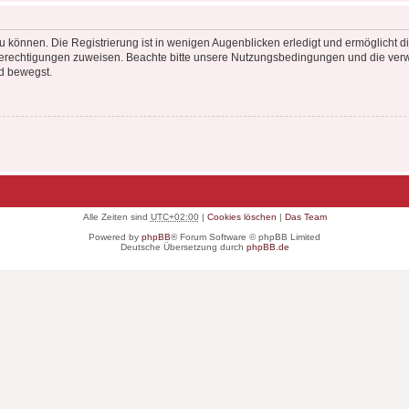
 können. Die Registrierung ist in wenigen Augenblicken erledigt und ermöglicht di
 Berechtigungen zuweisen. Beachte bitte unsere Nutzungsbedingungen und die verwa
d bewegst.
Alle Zeiten sind
UTC+02:00
|
Cookies löschen
|
Das Team
Powered by
phpBB
® Forum Software © phpBB Limited
Deutsche Übersetzung durch
phpBB.de