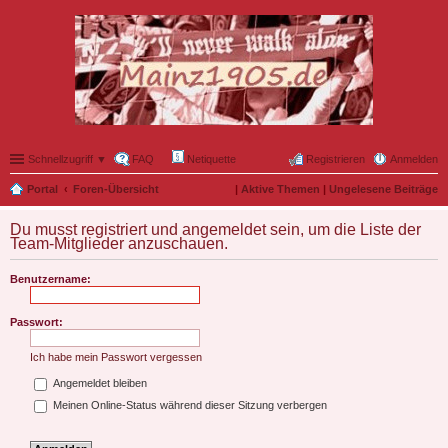
Schnellzugriff ▼
FAQ
Netiquette
Registrieren
Anmelden
Portal
Foren-Übersicht
|
Aktive Themen
|
Ungelesene Beiträge
Du musst registriert und angemeldet sein, um die Liste der
Team-Mitglieder anzuschauen.
Benutzername:
Passwort:
Ich habe mein Passwort vergessen
Angemeldet bleiben
Meinen Online-Status während dieser Sitzung verbergen