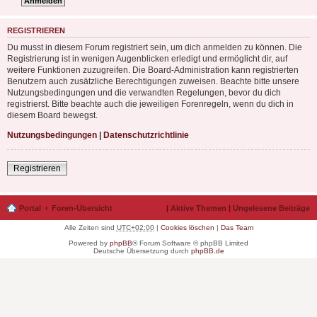
REGISTRIEREN
Du musst in diesem Forum registriert sein, um dich anmelden zu können. Die
Registrierung ist in wenigen Augenblicken erledigt und ermöglicht dir, auf
weitere Funktionen zuzugreifen. Die Board-Administration kann registrierten
Benutzern auch zusätzliche Berechtigungen zuweisen. Beachte bitte unsere
Nutzungsbedingungen und die verwandten Regelungen, bevor du dich
registrierst. Bitte beachte auch die jeweiligen Forenregeln, wenn du dich in
diesem Board bewegst.
Nutzungsbedingungen
|
Datenschutzrichtlinie
Registrieren
Portal
Foren-Übersicht
|
Aktive Themen
|
Ungelesene Beiträge
Alle Zeiten sind
UTC+02:00
|
Cookies löschen
|
Das Team
Powered by
phpBB
® Forum Software © phpBB Limited
Deutsche Übersetzung durch
phpBB.de