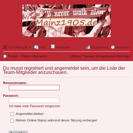
Schnellzugriff ▼
FAQ
Netiquette
Registrieren
Anmelden
Portal
Foren-Übersicht
|
Aktive Themen
|
Ungelesene Beiträge
Du musst registriert und angemeldet sein, um die Liste der
Team-Mitglieder anzuschauen.
Benutzername:
Passwort:
Ich habe mein Passwort vergessen
Angemeldet bleiben
Meinen Online-Status während dieser Sitzung verbergen