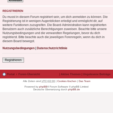
REGISTRIEREN
Du musst in diesem Forum registriert sein, um dich anmelden zu können. Die
Registrierung ist in wenigen Augenblicken erledigt und ermöglicht dir, auf
weitere Funktionen zuzugreifen. Die Board-Administration kann registrierten
Benutzern auch zusätzliche Berechtigungen zuweisen. Beachte bitte unsere
Nutzungsbedingungen und die verwandten Regelungen, bevor du dich
registrierst. Bitte beachte auch die jeweiligen Forenregeln, wenn du dich in
diesem Board bewegst.
Nutzungsbedingungen
|
Datenschutzrichtlinie
Registrieren
Portal
Foren-Übersicht
|
Aktive Themen
|
Ungelesene Beiträge
Alle Zeiten sind
UTC+02:00
|
Cookies löschen
|
Das Team
Powered by
phpBB
® Forum Software © phpBB Limited
Deutsche Übersetzung durch
phpBB.de