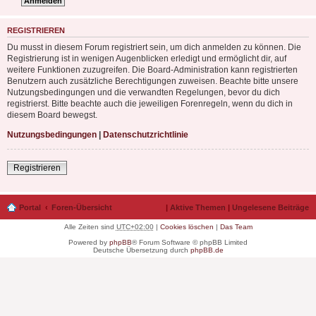
REGISTRIEREN
Du musst in diesem Forum registriert sein, um dich anmelden zu können. Die
Registrierung ist in wenigen Augenblicken erledigt und ermöglicht dir, auf
weitere Funktionen zuzugreifen. Die Board-Administration kann registrierten
Benutzern auch zusätzliche Berechtigungen zuweisen. Beachte bitte unsere
Nutzungsbedingungen und die verwandten Regelungen, bevor du dich
registrierst. Bitte beachte auch die jeweiligen Forenregeln, wenn du dich in
diesem Board bewegst.
Nutzungsbedingungen
|
Datenschutzrichtlinie
Registrieren
Portal
Foren-Übersicht
|
Aktive Themen
|
Ungelesene Beiträge
Alle Zeiten sind
UTC+02:00
|
Cookies löschen
|
Das Team
Powered by
phpBB
® Forum Software © phpBB Limited
Deutsche Übersetzung durch
phpBB.de