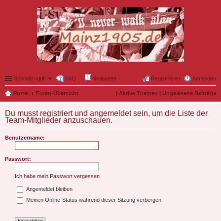
Schnellzugriff ▼
FAQ
Netiquette
Registrieren
Anmelden
Portal
Foren-Übersicht
|
Aktive Themen
|
Ungelesene Beiträge
Du musst registriert und angemeldet sein, um die Liste der
Team-Mitglieder anzuschauen.
Benutzername:
Passwort:
Ich habe mein Passwort vergessen
Angemeldet bleiben
Meinen Online-Status während dieser Sitzung verbergen