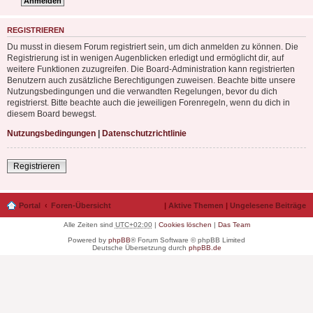
REGISTRIEREN
Du musst in diesem Forum registriert sein, um dich anmelden zu können. Die
Registrierung ist in wenigen Augenblicken erledigt und ermöglicht dir, auf
weitere Funktionen zuzugreifen. Die Board-Administration kann registrierten
Benutzern auch zusätzliche Berechtigungen zuweisen. Beachte bitte unsere
Nutzungsbedingungen und die verwandten Regelungen, bevor du dich
registrierst. Bitte beachte auch die jeweiligen Forenregeln, wenn du dich in
diesem Board bewegst.
Nutzungsbedingungen
|
Datenschutzrichtlinie
Registrieren
Portal
Foren-Übersicht
|
Aktive Themen
|
Ungelesene Beiträge
Alle Zeiten sind
UTC+02:00
|
Cookies löschen
|
Das Team
Powered by
phpBB
® Forum Software © phpBB Limited
Deutsche Übersetzung durch
phpBB.de