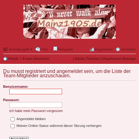
Schnellzugriff ▼
FAQ
Netiquette
Registrieren
Anmelden
Portal
Foren-Übersicht
|
Aktive Themen
|
Ungelesene Beiträge
Du musst registriert und angemeldet sein, um die Liste der
Team-Mitglieder anzuschauen.
Benutzername:
Passwort:
Ich habe mein Passwort vergessen
Angemeldet bleiben
Meinen Online-Status während dieser Sitzung verbergen