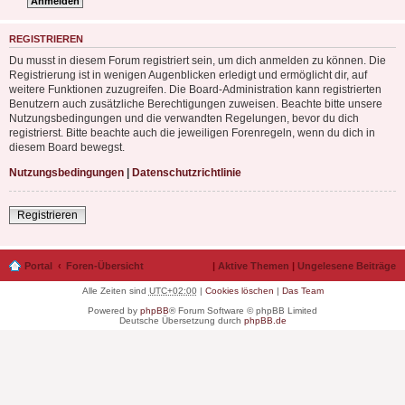
REGISTRIEREN
Du musst in diesem Forum registriert sein, um dich anmelden zu können. Die
Registrierung ist in wenigen Augenblicken erledigt und ermöglicht dir, auf
weitere Funktionen zuzugreifen. Die Board-Administration kann registrierten
Benutzern auch zusätzliche Berechtigungen zuweisen. Beachte bitte unsere
Nutzungsbedingungen und die verwandten Regelungen, bevor du dich
registrierst. Bitte beachte auch die jeweiligen Forenregeln, wenn du dich in
diesem Board bewegst.
Nutzungsbedingungen
|
Datenschutzrichtlinie
Registrieren
Portal
Foren-Übersicht
|
Aktive Themen
|
Ungelesene Beiträge
Alle Zeiten sind
UTC+02:00
|
Cookies löschen
|
Das Team
Powered by
phpBB
® Forum Software © phpBB Limited
Deutsche Übersetzung durch
phpBB.de