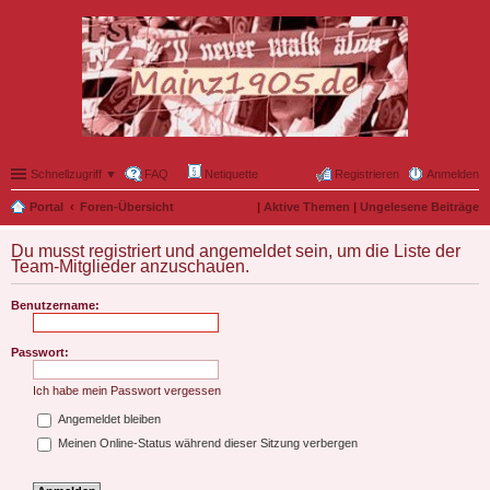
Schnellzugriff ▼
FAQ
Netiquette
Registrieren
Anmelden
Portal
Foren-Übersicht
|
Aktive Themen
|
Ungelesene Beiträge
Du musst registriert und angemeldet sein, um die Liste der
Team-Mitglieder anzuschauen.
Benutzername:
Passwort:
Ich habe mein Passwort vergessen
Angemeldet bleiben
Meinen Online-Status während dieser Sitzung verbergen