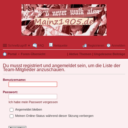
Schnellzugriff ▼
FAQ
Netiquette
Registrieren
Anmelden
Portal
Foren-Übersicht
|
Aktive Themen
|
Ungelesene Beiträge
Du musst registriert und angemeldet sein, um die Liste der
Team-Mitglieder anzuschauen.
Benutzername:
Passwort:
Ich habe mein Passwort vergessen
Angemeldet bleiben
Meinen Online-Status während dieser Sitzung verbergen