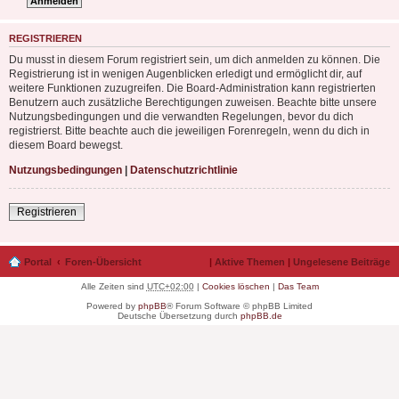
REGISTRIEREN
Du musst in diesem Forum registriert sein, um dich anmelden zu können. Die
Registrierung ist in wenigen Augenblicken erledigt und ermöglicht dir, auf
weitere Funktionen zuzugreifen. Die Board-Administration kann registrierten
Benutzern auch zusätzliche Berechtigungen zuweisen. Beachte bitte unsere
Nutzungsbedingungen und die verwandten Regelungen, bevor du dich
registrierst. Bitte beachte auch die jeweiligen Forenregeln, wenn du dich in
diesem Board bewegst.
Nutzungsbedingungen
|
Datenschutzrichtlinie
Registrieren
Portal
Foren-Übersicht
|
Aktive Themen
|
Ungelesene Beiträge
Alle Zeiten sind
UTC+02:00
|
Cookies löschen
|
Das Team
Powered by
phpBB
® Forum Software © phpBB Limited
Deutsche Übersetzung durch
phpBB.de