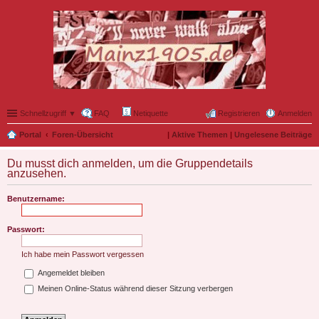
Schnellzugriff ▼
FAQ
Netiquette
Registrieren
Anmelden
Portal
Foren-Übersicht
|
Aktive Themen
|
Ungelesene Beiträge
Du musst dich anmelden, um die Gruppendetails
anzusehen.
Benutzername:
Passwort:
Ich habe mein Passwort vergessen
Angemeldet bleiben
Meinen Online-Status während dieser Sitzung verbergen