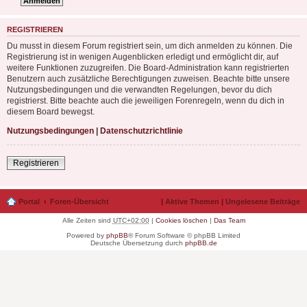
REGISTRIEREN
Du musst in diesem Forum registriert sein, um dich anmelden zu können. Die
Registrierung ist in wenigen Augenblicken erledigt und ermöglicht dir, auf
weitere Funktionen zuzugreifen. Die Board-Administration kann registrierten
Benutzern auch zusätzliche Berechtigungen zuweisen. Beachte bitte unsere
Nutzungsbedingungen und die verwandten Regelungen, bevor du dich
registrierst. Bitte beachte auch die jeweiligen Forenregeln, wenn du dich in
diesem Board bewegst.
Nutzungsbedingungen
|
Datenschutzrichtlinie
Registrieren
Portal
Foren-Übersicht
|
Aktive Themen
|
Ungelesene Beiträge
Alle Zeiten sind
UTC+02:00
|
Cookies löschen
|
Das Team
Powered by
phpBB
® Forum Software © phpBB Limited
Deutsche Übersetzung durch
phpBB.de