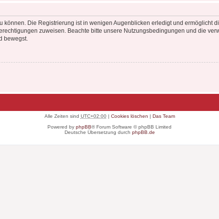
 können. Die Registrierung ist in wenigen Augenblicken erledigt und ermöglicht di
 Berechtigungen zuweisen. Beachte bitte unsere Nutzungsbedingungen und die verwa
d bewegst.
Alle Zeiten sind
UTC+02:00
|
Cookies löschen
|
Das Team
Powered by
phpBB
® Forum Software © phpBB Limited
Deutsche Übersetzung durch
phpBB.de