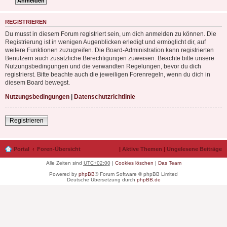
REGISTRIEREN
Du musst in diesem Forum registriert sein, um dich anmelden zu können. Die
Registrierung ist in wenigen Augenblicken erledigt und ermöglicht dir, auf
weitere Funktionen zuzugreifen. Die Board-Administration kann registrierten
Benutzern auch zusätzliche Berechtigungen zuweisen. Beachte bitte unsere
Nutzungsbedingungen und die verwandten Regelungen, bevor du dich
registrierst. Bitte beachte auch die jeweiligen Forenregeln, wenn du dich in
diesem Board bewegst.
Nutzungsbedingungen
|
Datenschutzrichtlinie
Registrieren
Portal
Foren-Übersicht
|
Aktive Themen
|
Ungelesene Beiträge
Alle Zeiten sind
UTC+02:00
|
Cookies löschen
|
Das Team
Powered by
phpBB
® Forum Software © phpBB Limited
Deutsche Übersetzung durch
phpBB.de