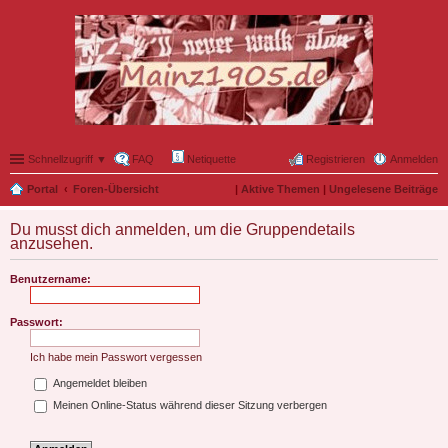
Schnellzugriff ▼
FAQ
Netiquette
Registrieren
Anmelden
Portal
Foren-Übersicht
|
Aktive Themen
|
Ungelesene Beiträge
Du musst dich anmelden, um die Gruppendetails
anzusehen.
Benutzername:
Passwort:
Ich habe mein Passwort vergessen
Angemeldet bleiben
Meinen Online-Status während dieser Sitzung verbergen