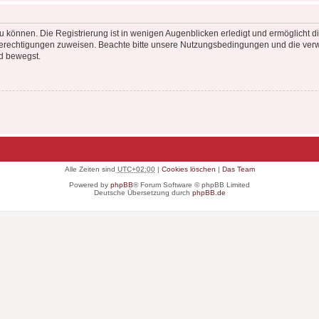
 können. Die Registrierung ist in wenigen Augenblicken erledigt und ermöglicht di
 Berechtigungen zuweisen. Beachte bitte unsere Nutzungsbedingungen und die verwa
d bewegst.
Alle Zeiten sind
UTC+02:00
|
Cookies löschen
|
Das Team
Powered by
phpBB
® Forum Software © phpBB Limited
Deutsche Übersetzung durch
phpBB.de