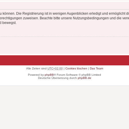
 können. Die Registrierung ist in wenigen Augenblicken erledigt und ermöglicht di
 Berechtigungen zuweisen. Beachte bitte unsere Nutzungsbedingungen und die verwa
d bewegst.
Alle Zeiten sind
UTC+02:00
|
Cookies löschen
|
Das Team
Powered by
phpBB
® Forum Software © phpBB Limited
Deutsche Übersetzung durch
phpBB.de