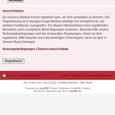
REGISTRIEREN
Du musst in diesem Forum registriert sein, um dich anmelden zu können. Die
Registrierung ist in wenigen Augenblicken erledigt und ermöglicht dir, auf
weitere Funktionen zuzugreifen. Die Board-Administration kann registrierten
Benutzern auch zusätzliche Berechtigungen zuweisen. Beachte bitte unsere
Nutzungsbedingungen und die verwandten Regelungen, bevor du dich
registrierst. Bitte beachte auch die jeweiligen Forenregeln, wenn du dich in
diesem Board bewegst.
Nutzungsbedingungen
|
Datenschutzrichtlinie
Registrieren
Portal
Foren-Übersicht
|
Aktive Themen
|
Ungelesene Beiträge
Alle Zeiten sind
UTC+02:00
|
Cookies löschen
|
Das Team
Powered by
phpBB
® Forum Software © phpBB Limited
Deutsche Übersetzung durch
phpBB.de