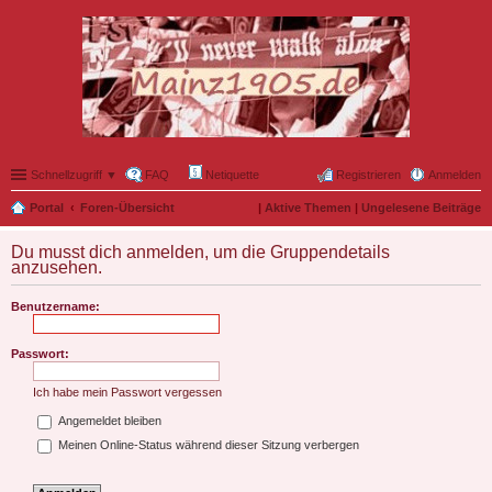
Schnellzugriff ▼
FAQ
Netiquette
Registrieren
Anmelden
Portal
Foren-Übersicht
|
Aktive Themen
|
Ungelesene Beiträge
Du musst dich anmelden, um die Gruppendetails
anzusehen.
Benutzername:
Passwort:
Ich habe mein Passwort vergessen
Angemeldet bleiben
Meinen Online-Status während dieser Sitzung verbergen