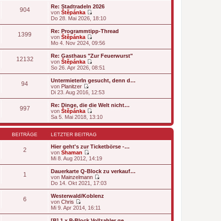
u
e
g
Re: Stadtradeln 2026
904
e
i
von
Štěpánka
s
t
N
Do 28. Mai 2026, 18:10
t
r
e
e
a
u
Re: Programmtipp-Thread
1399
r
g
e
von
Štěpánka
B
s
N
Mo 4. Nov 2024, 09:56
e
t
e
i
e
u
Re: Gasthaus "Zur Feuerwurst"
t
12132
r
e
von
Štěpánka
r
B
s
N
So 26. Apr 2026, 08:51
a
e
t
e
g
i
e
u
UntermieterIn gesucht, denn d…
t
94
r
e
von
Planitzer
r
B
s
N
Di 23. Aug 2016, 12:53
a
e
t
e
g
i
e
u
Re: Dinge, die die Welt nicht…
t
997
r
e
von
Štěpánka
r
B
s
N
Sa 5. Mai 2018, 13:10
a
e
t
e
g
i
e
u
t
r
e
BEITRÄGE
LETZTER BEITRAG
r
B
s
a
e
t
Hier geht's zur Ticketbörse -…
2
g
i
e
von
Shaman
t
N
r
Mi 8. Aug 2012, 14:19
r
e
B
a
u
e
Dauerkarte Q-Block zu verkauf…
1
g
e
i
von
Mainzelmann
s
t
N
Do 14. Okt 2021, 17:03
t
r
e
e
a
u
Westerwald/Koblenz
6
r
g
e
von
Chris
B
s
N
Mi 9. Apr 2014, 16:11
e
t
e
i
e
u
[B] 1 x P-Block Vollzahler ge…