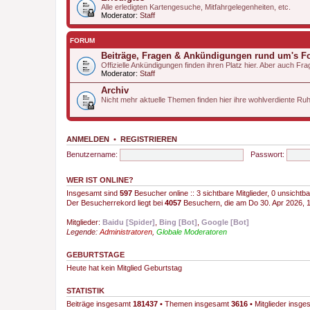
Alle erledigten Kartengesuche, Mitfahrgelegenheiten, etc.
Moderator:
Staff
FORUM
Beiträge, Fragen & Ankündigungen rund um's 
Offizielle Ankündigungen finden ihren Platz hier. Aber auch 
Moderator:
Staff
Archiv
Nicht mehr aktuelle Themen finden hier ihre wohlverdiente Ru
ANMELDEN
•
REGISTRIEREN
Benutzername:
Passwort:
WER IST ONLINE?
Insgesamt sind
597
Besucher online :: 3 sichtbare Mitglieder, 0 unsicht
Der Besucherrekord liegt bei
4057
Besuchern, die am Do 30. Apr 2026, 15
Mitglieder:
Baidu [Spider]
,
Bing [Bot]
,
Google [Bot]
Legende:
Administratoren
,
Globale Moderatoren
GEBURTSTAGE
Heute hat kein Mitglied Geburtstag
STATISTIK
Beiträge insgesamt
181437
• Themen insgesamt
3616
• Mitglieder insg