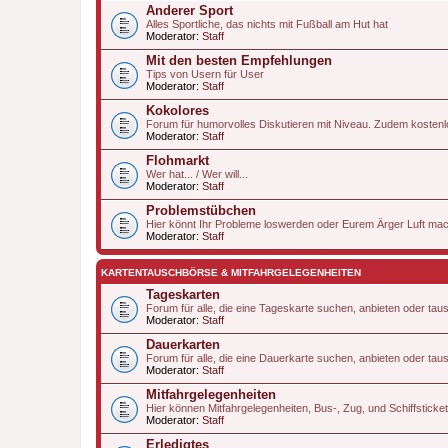
Anderer Sport
Alles Sportliche, das nichts mit Fußball am Hut hat
Moderator:
Staff
Mit den besten Empfehlungen
Tips von Usern für User
Moderator:
Staff
Kokolores
Forum für humorvolles Diskutieren mit Niveau. Zudem kostenlo
Moderator:
Staff
Flohmarkt
Wer hat... / Wer will...
Moderator:
Staff
Problemstübchen
Hier könnt Ihr Probleme loswerden oder Eurem Ärger Luft ma
Moderator:
Staff
KARTENTAUSCHBÖRSE & MITFAHRGELEGENHEITEN
Tageskarten
Forum für alle, die eine Tageskarte suchen, anbieten oder tau
Moderator:
Staff
Dauerkarten
Forum für alle, die eine Dauerkarte suchen, anbieten oder tau
Moderator:
Staff
Mitfahrgelegenheiten
Hier können Mitfahrgelegenheiten, Bus-, Zug, und Schiffstic
Moderator:
Staff
Erledigtes