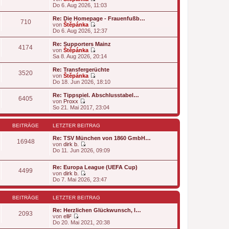
N
i
Do 6. Aug 2026, 11:03
e
e
t
r
u
r
B
Re: Die Homepage - Frauenfußb…
710
e
a
e
von
Štěpánka
s
g
N
i
Do 6. Aug 2026, 12:37
t
e
t
e
u
r
Re: Supporters Mainz
4174
r
e
a
von
Štěpánka
B
s
g
N
Sa 8. Aug 2026, 20:14
e
t
e
i
e
u
Re: Transfergerüchte
t
3520
r
e
von
Štěpánka
r
B
s
N
Do 18. Jun 2026, 18:10
a
e
t
e
g
i
e
u
Re: Tippspiel. Abschlusstabel…
t
6405
r
e
von
Proxx
r
B
s
N
So 21. Mai 2017, 23:04
a
e
t
e
g
i
e
u
t
r
e
BEITRÄGE
LETZTER BEITRAG
r
B
s
a
e
t
Re: TSV München von 1860 GmbH…
16948
g
i
e
von
dirk b.
t
r
N
Do 11. Jun 2026, 09:09
r
B
e
a
e
u
g
Re: Europa League (UEFA Cup)
i
e
4499
von
dirk b.
t
s
N
Do 7. Mai 2026, 23:47
r
t
e
a
e
u
g
r
e
BEITRÄGE
LETZTER BEITRAG
B
s
e
t
Re: Herzlichen Glückwunsch, l…
i
2093
e
von
elli²
t
N
r
Do 20. Mai 2021, 20:38
r
e
B
a