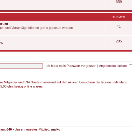
659
THEMEN
Forum
41
Fragen und Vorschläge können gerne gepostet werden.
205
he.
Ich habe mein Passwort vergessen
|
Angemeldet bleiben
bare Mitglieder und 594 Gäste (basierend auf den aktiven Besuchern der letzten 5 Minuten)
:03 gleichzeitig online waren.
esamt
646
• Unser neuestes Mitglied:
malko