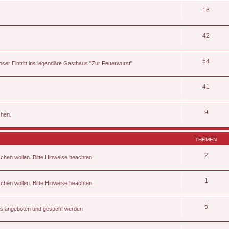
16
42
54
ser Eintritt ins legendäre Gasthaus "Zur Feuerwurst"
41
9
chen.
THEMEN
2
schen wollen. Bitte Hinweise beachten!
1
schen wollen. Bitte Hinweise beachten!
5
kets angeboten und gesucht werden