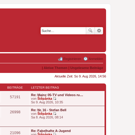
Registrieren
Anmelden
|
Aktive Themen
|
Ungelesene Beiträge
Aktuelle Zeit: So 9. Aug 2026, 14:56
BEITRÄGE
LETZTER BEITRAG
Re: Mainz 05-TV und Videos ru…
57191
von
Štěpánka
N
So 9. Aug 2026, 10:35
e
u
Re: Nr. 16 - Stefan Bell
26998
e
von
Štěpánka
s
N
Sa 8. Aug 2026, 08:14
t
e
e
u
r
e
B
Re: Fabelhafte A-Jugend
s
21096
e
von
Štěpánka
t