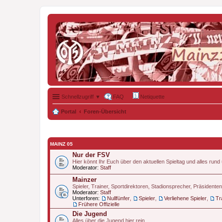
Schnellzugriff ▼
FAQ
Netiquette
Portal
Foren-Übersicht
MAINZ 05
Nur der FSV
Hier könnt Ihr Euch über den aktuellen Spieltag und alles run
Moderator:
Staff
Mainzer
Spieler, Trainer, Sportdirektoren, Stadionsprecher, Präsidente
Moderator:
Staff
Unterforen:
Nullfünfer
,
Spieler
,
Verliehene Spieler
,
Tr
Frühere Offizielle
Die Jugend
Alles über die Jugend hier rein.