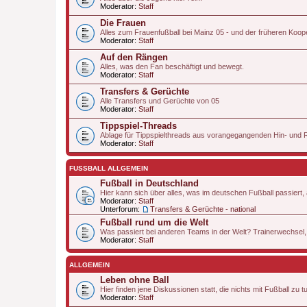
Moderator:
Staff
Die Frauen
Alles zum Frauenfußball bei Mainz 05 - und der früheren Koop
Moderator:
Staff
Auf den Rängen
Alles, was den Fan beschäftigt und bewegt.
Moderator:
Staff
Transfers & Gerüchte
Alle Transfers und Gerüchte von 05
Moderator:
Staff
Tippspiel-Threads
Ablage für Tippspielthreads aus vorangegangenden Hin- und
Moderator:
Staff
FUSSBALL ALLGEMEIN
Fußball in Deutschland
Hier kann sich über alles, was im deutschen Fußball passiert
Moderator:
Staff
Unterforum:
Transfers & Gerüchte - national
Fußball rund um die Welt
Was passiert bei anderen Teams in der Welt? Trainerwechsel,
Moderator:
Staff
ALLGEMEIN
Leben ohne Ball
Hier finden jene Diskussionen statt, die nichts mit Fußball zu 
Moderator:
Staff