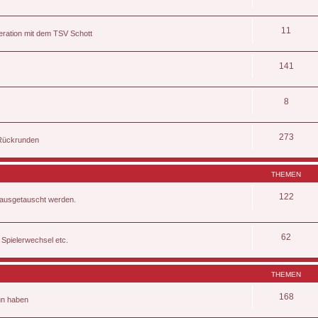
11
eration mit dem TSV Schott
141
8
273
 Rückrunden
THEMEN
122
, ausgetauscht werden.
62
 Spielerwechsel etc.
THEMEN
168
tun haben