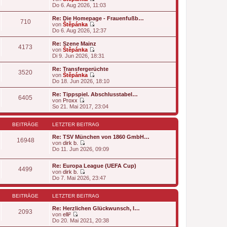
N
i
Do 6. Aug 2026, 11:03
e
e
t
r
u
r
B
Re: Die Homepage - Frauenfußb…
710
e
a
e
von
Štěpánka
s
g
N
i
Do 6. Aug 2026, 12:37
t
e
t
e
u
r
Re: Szene Mainz
4173
r
e
a
von
Štěpánka
B
s
g
N
Di 9. Jun 2026, 18:31
e
t
e
i
e
u
Re: Transfergerüchte
t
3520
r
e
von
Štěpánka
r
B
s
N
Do 18. Jun 2026, 18:10
a
e
t
e
g
i
e
u
Re: Tippspiel. Abschlusstabel…
t
6405
r
e
von
Proxx
r
B
s
N
So 21. Mai 2017, 23:04
a
e
t
e
g
i
e
u
t
r
e
BEITRÄGE
LETZTER BEITRAG
r
B
s
a
e
t
Re: TSV München von 1860 GmbH…
16948
g
i
e
von
dirk b.
t
r
N
Do 11. Jun 2026, 09:09
r
B
e
a
e
u
g
Re: Europa League (UEFA Cup)
i
e
4499
von
dirk b.
t
s
N
Do 7. Mai 2026, 23:47
r
t
e
a
e
u
g
r
e
BEITRÄGE
LETZTER BEITRAG
B
s
e
t
Re: Herzlichen Glückwunsch, l…
i
2093
e
von
elli²
t
N
r
Do 20. Mai 2021, 20:38
r
e
B
a