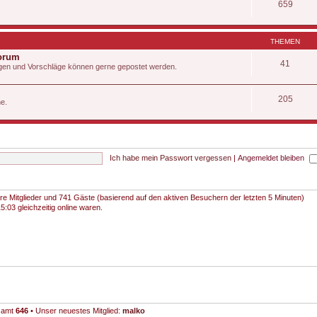
659
THEMEN
Forum
41
Fragen und Vorschläge können gerne gepostet werden.
205
he.
Ich habe mein Passwort vergessen
|
Angemeldet bleiben
bare Mitglieder und 741 Gäste (basierend auf den aktiven Besuchern der letzten 5 Minuten)
:03 gleichzeitig online waren.
esamt
646
• Unser neuestes Mitglied:
malko