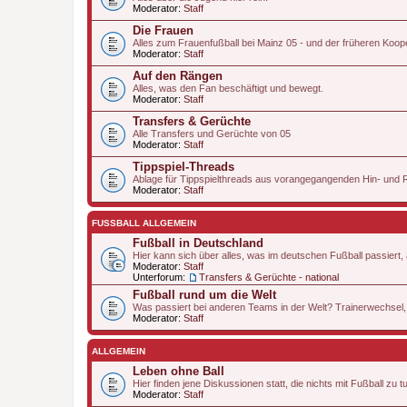
Moderator:
Staff
Die Frauen
Alles zum Frauenfußball bei Mainz 05 - und der früheren Koop
Moderator:
Staff
Auf den Rängen
Alles, was den Fan beschäftigt und bewegt.
Moderator:
Staff
Transfers & Gerüchte
Alle Transfers und Gerüchte von 05
Moderator:
Staff
Tippspiel-Threads
Ablage für Tippspielthreads aus vorangegangenden Hin- und
Moderator:
Staff
FUSSBALL ALLGEMEIN
Fußball in Deutschland
Hier kann sich über alles, was im deutschen Fußball passiert
Moderator:
Staff
Unterforum:
Transfers & Gerüchte - national
Fußball rund um die Welt
Was passiert bei anderen Teams in der Welt? Trainerwechsel,
Moderator:
Staff
ALLGEMEIN
Leben ohne Ball
Hier finden jene Diskussionen statt, die nichts mit Fußball zu 
Moderator:
Staff