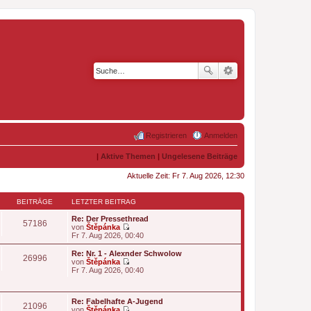
Registrieren
Anmelden
|
Aktive Themen
|
Ungelesene Beiträge
Aktuelle Zeit: Fr 7. Aug 2026, 12:30
BEITRÄGE
LETZTER BEITRAG
Re: Der Pressethread
57186
von
Štěpánka
N
Fr 7. Aug 2026, 00:40
e
u
Re: Nr. 1 - Alexnder Schwolow
26996
e
von
Štěpánka
s
N
Fr 7. Aug 2026, 00:40
t
e
e
u
r
e
B
Re: Fabelhafte A-Jugend
s
21096
e
von
Štěpánka
t