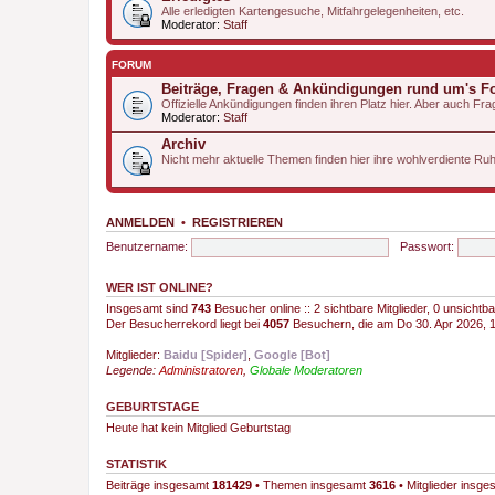
Alle erledigten Kartengesuche, Mitfahrgelegenheiten, etc.
Moderator:
Staff
FORUM
Beiträge, Fragen & Ankündigungen rund um's 
Offizielle Ankündigungen finden ihren Platz hier. Aber auch 
Moderator:
Staff
Archiv
Nicht mehr aktuelle Themen finden hier ihre wohlverdiente Ru
ANMELDEN
•
REGISTRIEREN
Benutzername:
Passwort:
WER IST ONLINE?
Insgesamt sind
743
Besucher online :: 2 sichtbare Mitglieder, 0 unsicht
Der Besucherrekord liegt bei
4057
Besuchern, die am Do 30. Apr 2026, 15
Mitglieder:
Baidu [Spider]
,
Google [Bot]
Legende:
Administratoren
,
Globale Moderatoren
GEBURTSTAGE
Heute hat kein Mitglied Geburtstag
STATISTIK
Beiträge insgesamt
181429
• Themen insgesamt
3616
• Mitglieder insg