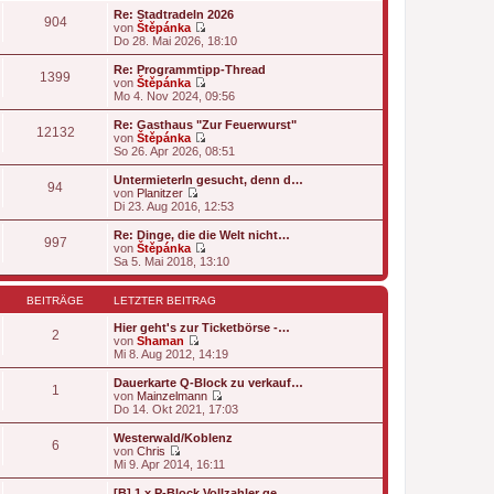
u
e
g
Re: Stadtradeln 2026
904
e
i
von
Štěpánka
s
t
N
Do 28. Mai 2026, 18:10
t
r
e
e
a
u
Re: Programmtipp-Thread
1399
r
g
e
von
Štěpánka
B
s
N
Mo 4. Nov 2024, 09:56
e
t
e
i
e
u
Re: Gasthaus "Zur Feuerwurst"
t
12132
r
e
von
Štěpánka
r
B
s
N
So 26. Apr 2026, 08:51
a
e
t
e
g
i
e
u
UntermieterIn gesucht, denn d…
t
94
r
e
von
Planitzer
r
B
s
N
Di 23. Aug 2016, 12:53
a
e
t
e
g
i
e
u
Re: Dinge, die die Welt nicht…
t
997
r
e
von
Štěpánka
r
B
s
N
Sa 5. Mai 2018, 13:10
a
e
t
e
g
i
e
u
t
r
e
BEITRÄGE
LETZTER BEITRAG
r
B
s
a
e
t
Hier geht's zur Ticketbörse -…
2
g
i
e
von
Shaman
t
N
r
Mi 8. Aug 2012, 14:19
r
e
B
a
u
e
Dauerkarte Q-Block zu verkauf…
1
g
e
i
von
Mainzelmann
s
t
N
Do 14. Okt 2021, 17:03
t
r
e
e
a
u
Westerwald/Koblenz
6
r
g
e
von
Chris
B
s
N
Mi 9. Apr 2014, 16:11
e
t
e
i
e
u
[B] 1 x P-Block Vollzahler ge…