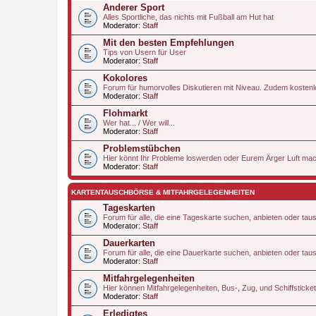
Anderer Sport
Alles Sportliche, das nichts mit Fußball am Hut hat
Moderator:
Staff
Mit den besten Empfehlungen
Tips von Usern für User
Moderator:
Staff
Kokolores
Forum für humorvolles Diskutieren mit Niveau. Zudem kostenlo
Moderator:
Staff
Flohmarkt
Wer hat... / Wer will...
Moderator:
Staff
Problemstübchen
Hier könnt Ihr Probleme loswerden oder Eurem Ärger Luft ma
Moderator:
Staff
KARTENTAUSCHBÖRSE & MITFAHRGELEGENHEITEN
Tageskarten
Forum für alle, die eine Tageskarte suchen, anbieten oder tau
Moderator:
Staff
Dauerkarten
Forum für alle, die eine Dauerkarte suchen, anbieten oder tau
Moderator:
Staff
Mitfahrgelegenheiten
Hier können Mitfahrgelegenheiten, Bus-, Zug, und Schiffstic
Moderator:
Staff
Erledigtes