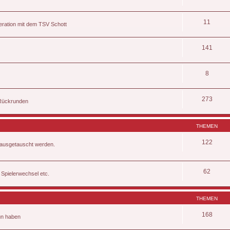
11
eration mit dem TSV Schott
141
8
273
 Rückrunden
THEMEN
122
, ausgetauscht werden.
62
 Spielerwechsel etc.
THEMEN
168
tun haben