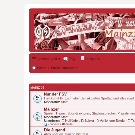
Schnellzugriff ▼
FAQ
Netiquette
Portal
Foren-Übersicht
MAINZ 05
Nur der FSV
Hier könnt Ihr Euch über den aktuellen Spieltag und alles run
Moderator:
Staff
Mainzer
Spieler, Trainer, Sportdirektoren, Stadionsprecher, Präsidente
Moderator:
Staff
Unterforen:
Nullfünfer
,
Spieler
,
Verliehene Spieler
,
Tr
Frühere Offizielle
Die Jugend
Alles über die Jugend hier rein.