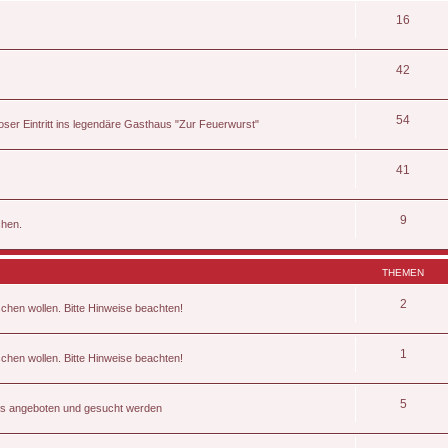
16
42
54
ser Eintritt ins legendäre Gasthaus "Zur Feuerwurst"
41
9
chen.
THEMEN
2
schen wollen. Bitte Hinweise beachten!
1
schen wollen. Bitte Hinweise beachten!
5
kets angeboten und gesucht werden