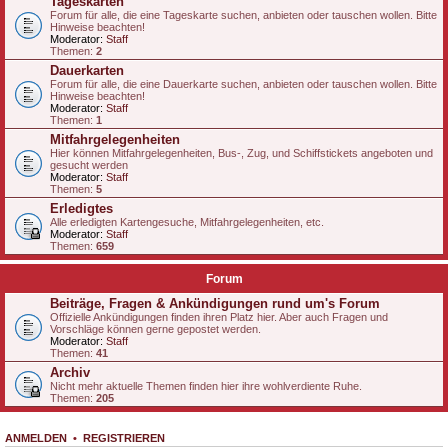
Tageskarten
Forum für alle, die eine Tageskarte suchen, anbieten oder tauschen wollen. Bitte
Hinweise beachten!
Moderator:
Staff
Themen:
2
Dauerkarten
Forum für alle, die eine Dauerkarte suchen, anbieten oder tauschen wollen. Bitte
Hinweise beachten!
Moderator:
Staff
Themen:
1
Mitfahrgelegenheiten
Hier können Mitfahrgelegenheiten, Bus-, Zug, und Schiffstickets angeboten und
gesucht werden
Moderator:
Staff
Themen:
5
Erledigtes
Alle erledigten Kartengesuche, Mitfahrgelegenheiten, etc.
Moderator:
Staff
Themen:
659
Forum
Beiträge, Fragen & Ankündigungen rund um's Forum
Offizielle Ankündigungen finden ihren Platz hier. Aber auch Fragen und
Vorschläge können gerne gepostet werden.
Moderator:
Staff
Themen:
41
Archiv
Nicht mehr aktuelle Themen finden hier ihre wohlverdiente Ruhe.
Themen:
205
ANMELDEN
•
REGISTRIEREN