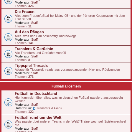
Moderator:
Staff
Themen:
426
Die Frauen
Alles zum Frauenfußball bei Mainz 05 - und der früheren Kooperation mit dem
TSV Schott
Moderator:
Staff
Themen:
11
Auf den Rängen
Alles, was den Fan beschäftigt und bewegt.
Moderator:
Staff
Themen:
141
Transfers & Gerüchte
Alle Transfers und Gerüchte von 05
Moderator:
Staff
Themen:
8
Tippspiel-Threads
Ablage für Tippspielthreads aus vorangegangenden Hin- und Rückrunden
Moderator:
Staff
Themen:
273
Fußball allgemein
Fußball in Deutschland
Hier kann sich über alles, was im deutschen Fußball passiert, ausgetauscht
werden.
Moderator:
Staff
Unterforum:
Transfers & Gerüchte - national
Themen:
122
Fußball rund um die Welt
Was passiert bei anderen Teams in der Welt? Trainerwechsel, Spielerwechsel
etc.
Moderator:
Staff