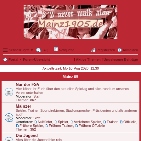
Schnellzugriff ▼
FAQ
Netiquette
Registrieren
Anmelden
Portal
Foren-Übersicht
|
Aktive Themen
|
Ungelesene Beiträge
Aktuelle Zeit: Mo 10. Aug 2026, 12:30
Mainz 05
Nur der FSV
Hier könnt Ihr Euch über den aktuellen Spieltag und alles rund um unseren
Verein unterhalten
Moderator:
Staff
Themen:
867
Mainzer
Spieler, Trainer, Sportdirektoren, Stadionsprecher, Präsidenten und alle anderen
auch
Moderator:
Staff
Unterforen:
Nullfünfer
,
Spieler
,
Verliehene Spieler
,
Trainer
,
Offizielle
,
Frühere Spieler
,
Frühere Trainer
,
Frühere Offizielle
Themen:
352
Die Jugend
Alles über die Jugend hier rein.