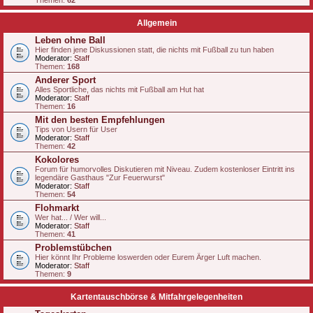
Themen:
62
Allgemein
Leben ohne Ball
Hier finden jene Diskussionen statt, die nichts mit Fußball zu tun haben
Moderator:
Staff
Themen:
168
Anderer Sport
Alles Sportliche, das nichts mit Fußball am Hut hat
Moderator:
Staff
Themen:
16
Mit den besten Empfehlungen
Tips von Usern für User
Moderator:
Staff
Themen:
42
Kokolores
Forum für humorvolles Diskutieren mit Niveau. Zudem kostenloser Eintritt ins
legendäre Gasthaus "Zur Feuerwurst"
Moderator:
Staff
Themen:
54
Flohmarkt
Wer hat... / Wer will...
Moderator:
Staff
Themen:
41
Problemstübchen
Hier könnt Ihr Probleme loswerden oder Eurem Ärger Luft machen.
Moderator:
Staff
Themen:
9
Kartentauschbörse & Mitfahrgelegenheiten