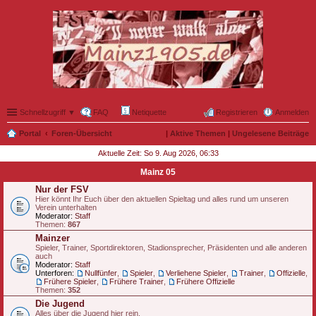
Schnellzugriff ▼
FAQ
Netiquette
Registrieren
Anmelden
Portal
Foren-Übersicht
|
Aktive Themen
|
Ungelesene Beiträge
Aktuelle Zeit: So 9. Aug 2026, 06:33
Mainz 05
Nur der FSV
Hier könnt Ihr Euch über den aktuellen Spieltag und alles rund um unseren
Verein unterhalten
Moderator:
Staff
Themen:
867
Mainzer
Spieler, Trainer, Sportdirektoren, Stadionsprecher, Präsidenten und alle anderen
auch
Moderator:
Staff
Unterforen:
Nullfünfer
,
Spieler
,
Verliehene Spieler
,
Trainer
,
Offizielle
,
Frühere Spieler
,
Frühere Trainer
,
Frühere Offizielle
Themen:
352
Die Jugend
Alles über die Jugend hier rein.