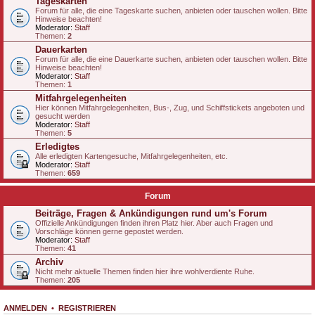
Tageskarten
Forum für alle, die eine Tageskarte suchen, anbieten oder tauschen wollen. Bitte
Hinweise beachten!
Moderator:
Staff
Themen:
2
Dauerkarten
Forum für alle, die eine Dauerkarte suchen, anbieten oder tauschen wollen. Bitte
Hinweise beachten!
Moderator:
Staff
Themen:
1
Mitfahrgelegenheiten
Hier können Mitfahrgelegenheiten, Bus-, Zug, und Schiffstickets angeboten und
gesucht werden
Moderator:
Staff
Themen:
5
Erledigtes
Alle erledigten Kartengesuche, Mitfahrgelegenheiten, etc.
Moderator:
Staff
Themen:
659
Forum
Beiträge, Fragen & Ankündigungen rund um's Forum
Offizielle Ankündigungen finden ihren Platz hier. Aber auch Fragen und
Vorschläge können gerne gepostet werden.
Moderator:
Staff
Themen:
41
Archiv
Nicht mehr aktuelle Themen finden hier ihre wohlverdiente Ruhe.
Themen:
205
ANMELDEN
•
REGISTRIEREN