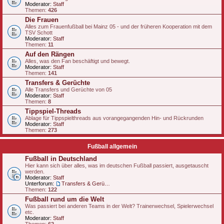
Moderator:
Staff
Themen:
426
Die Frauen
Alles zum Frauenfußball bei Mainz 05 - und der früheren Kooperation mit dem
TSV Schott
Moderator:
Staff
Themen:
11
Auf den Rängen
Alles, was den Fan beschäftigt und bewegt.
Moderator:
Staff
Themen:
141
Transfers & Gerüchte
Alle Transfers und Gerüchte von 05
Moderator:
Staff
Themen:
8
Tippspiel-Threads
Ablage für Tippspielthreads aus vorangegangenden Hin- und Rückrunden
Moderator:
Staff
Themen:
273
Fußball allgemein
Fußball in Deutschland
Hier kann sich über alles, was im deutschen Fußball passiert, ausgetauscht
werden.
Moderator:
Staff
Unterforum:
Transfers & Gerüchte - national
Themen:
122
Fußball rund um die Welt
Was passiert bei anderen Teams in der Welt? Trainerwechsel, Spielerwechsel
etc.
Moderator:
Staff