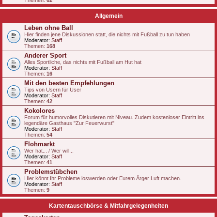
Themen:
62
Allgemein
Leben ohne Ball
Hier finden jene Diskussionen statt, die nichts mit Fußball zu tun haben
Moderator:
Staff
Themen:
168
Anderer Sport
Alles Sportliche, das nichts mit Fußball am Hut hat
Moderator:
Staff
Themen:
16
Mit den besten Empfehlungen
Tips von Usern für User
Moderator:
Staff
Themen:
42
Kokolores
Forum für humorvolles Diskutieren mit Niveau. Zudem kostenloser Eintritt ins
legendäre Gasthaus "Zur Feuerwurst"
Moderator:
Staff
Themen:
54
Flohmarkt
Wer hat... / Wer will...
Moderator:
Staff
Themen:
41
Problemstübchen
Hier könnt Ihr Probleme loswerden oder Eurem Ärger Luft machen.
Moderator:
Staff
Themen:
9
Kartentauschbörse & Mitfahrgelegenheiten